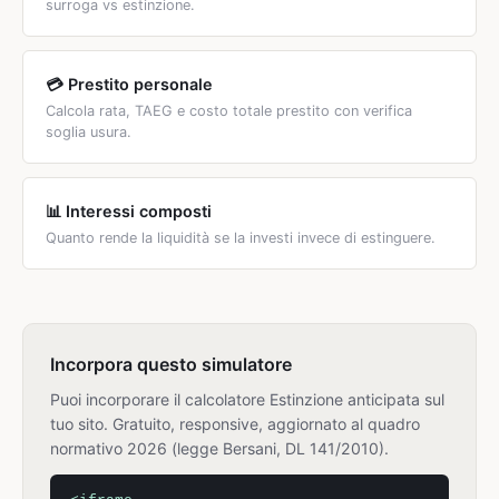
surroga vs estinzione.
💳 Prestito personale
Calcola rata, TAEG e costo totale prestito con verifica
soglia usura.
📊 Interessi composti
Quanto rende la liquidità se la investi invece di estinguere.
Incorpora questo simulatore
Puoi incorporare il calcolatore Estinzione anticipata sul
tuo sito. Gratuito, responsive, aggiornato al quadro
normativo 2026 (legge Bersani, DL 141/2010).