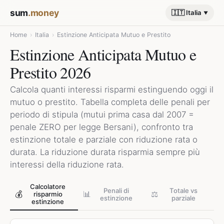
sum
.money
🇮🇹 Italia
Home
›
Italia
›
Estinzione Anticipata Mutuo e Prestito
Estinzione Anticipata Mutuo e
Prestito 2026
Calcola quanti interessi risparmi estinguendo oggi il
mutuo o prestito. Tabella completa delle penali per
periodo di stipula (mutui prima casa dal 2007 =
penale ZERO per legge Bersani), confronto tra
estinzione totale e parziale con riduzione rata o
durata. La riduzione durata risparmia sempre più
interessi della riduzione rata.
Calcolatore
Penali di
Totale vs
💰
📊
⚖️
risparmio
estinzione
parziale
estinzione