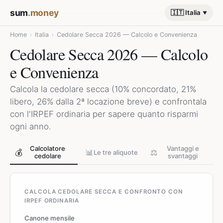
sum
.money
🇮🇹 Italia
Home
›
Italia
›
Cedolare Secca 2026 — Calcolo e Convenienza
Cedolare Secca 2026 — Calcolo
e Convenienza
Calcola la cedolare secca (10% concordato, 21%
libero, 26% dalla 2ª locazione breve) e confrontala
con l'IRPEF ordinaria per sapere quanto risparmi
ogni anno.
Calcolatore
Vantaggi e
💰
📊
⚖️
Le tre aliquote
cedolare
svantaggi
CALCOLA CEDOLARE SECCA E CONFRONTO CON
IRPEF ORDINARIA
Canone mensile