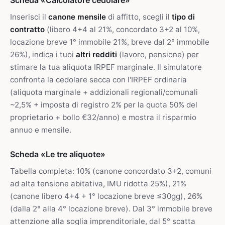
Scheda «Calcolatore cedolare»
Inserisci il
canone mensile
di affitto, scegli il
tipo di
contratto
(libero 4+4 al 21%, concordato 3+2 al 10%,
locazione breve 1° immobile 21%, breve dal 2° immobile
26%), indica i tuoi
altri redditi
(lavoro, pensione) per
stimare la tua aliquota IRPEF marginale. Il simulatore
confronta la cedolare secca con l'IRPEF ordinaria
(aliquota marginale + addizionali regionali/comunali
~2,5% + imposta di registro 2% per la quota 50% del
proprietario + bollo €32/anno) e mostra il risparmio
annuo e mensile.
Scheda «Le tre aliquote»
Tabella completa: 10% (canone concordato 3+2, comuni
ad alta tensione abitativa, IMU ridotta 25%), 21%
(canone libero 4+4 + 1° locazione breve ≤30gg), 26%
(dalla 2° alla 4° locazione breve). Dal 3° immobile breve
attenzione alla soglia imprenditoriale, dal 5° scatta