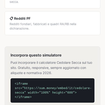
secca.
📋 Redditi PF
Redditi fondiari, fabbricati e quadri RA/RB nella
dichiarazione.
Incorpora questo simulatore
Puoi incorporare il calcolatore Cedolare Secca sul tuo
sito. Gratuito, responsive, sempre aggiornato con
aliquote e normativa 2026.
<iframe
src="https://sum.money/embed/it/cedolare-
secca" width="100%" height="600">
</iframe>