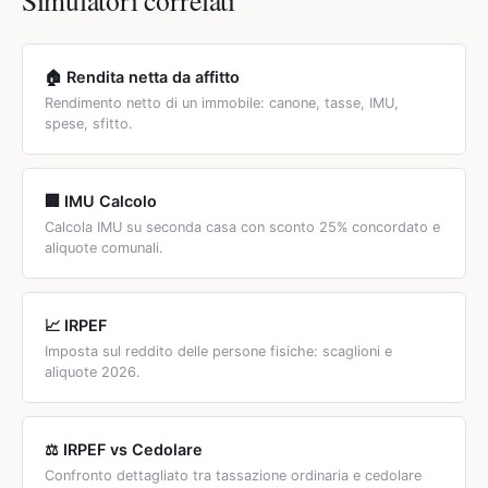
Simulatori correlati
brevi prima dell'obbligo P.IVA.
4 immobili: cedolare 26%. Dal 3° immobile, attenzione
all'abitualità e alla soglia del carattere imprenditoriale
(l'Agenzia delle Entrate valuta caso per caso durata,
🏠 Rendita netta da affitto
pubblicità, servizi accessori).
Rendimento netto di un immobile: canone, tasse, IMU,
spese, sfitto.
🏢 IMU Calcolo
Calcola IMU su seconda casa con sconto 25% concordato e
aliquote comunali.
📈 IRPEF
Imposta sul reddito delle persone fisiche: scaglioni e
aliquote 2026.
⚖️ IRPEF vs Cedolare
Confronto dettagliato tra tassazione ordinaria e cedolare