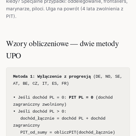
kiedy? Specjalne przypadki: oddelegowanie, frontaliers,
marynarze, piloci. Ulga na powrót (4 lata zwolnienia z
PIT).
Wzory obliczeniowe — dwie metody
UPO
Metoda 1: Wyłączenie z progresją
(DE, NO, SE,
AT, BE, CZ, IT, ES, FR)
• Jeśli dochód PL = 0:
PIT PL = 0
(dochód
zagraniczny zwolniony)
• Jeśli dochód PL > 0:
dochód_łącznie = dochód PL + dochód
zagraniczny
PIT_od_sumy = obliczPIT(dochód_łącznie)