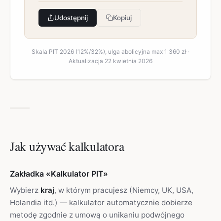
Udostępnij
Kopiuj
Skala PIT 2026 (12%/32%), ulga abolicyjna max 1 360 zł ·
Aktualizacja 22 kwietnia 2026
Jak używać kalkulatora
Zakładka «Kalkulator PIT»
Wybierz
kraj
, w którym pracujesz (Niemcy, UK, USA,
Holandia itd.) — kalkulator automatycznie dobierze
metodę zgodnie z umową o unikaniu podwójnego