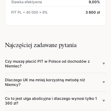
Stawka efektywna
9,00%
PIT PL = 40 000 × 9%
3 600 zł
Najczęściej zadawane pytania
Czy muszę płacić PIT w Polsce od dochodów z
▼
Niemiec?
Umowa o unikaniu podwójnego opodatkowania z
Dlaczego UK ma mniej korzystną metodę niż
Niemcami przewiduje
metodę wyłączenia z progresją
.
▼
Niemcy?
Oznacza to, że Twój niemiecki dochód jest
zwolniony z
PIT w Polsce
Do 2019 r. z UK obowiązywała metoda wyłączenia (taka
. Jeśli nie masz dochodów w PL — PIT PL = 0.
Co to jest ulga abolicyjna i dlaczego wynosi tylko 1
Jeśli masz (np. z polskiego etatu lub wynajmu) — od tych
sama jak z DE). Od
1 stycznia 2020 r.
, na podstawie
▼
360 zł?
polskich dochodów płacisz PIT według
wielostronnej konwencji MLI (ang. Multilateral Instrument),
stawki efektywnej