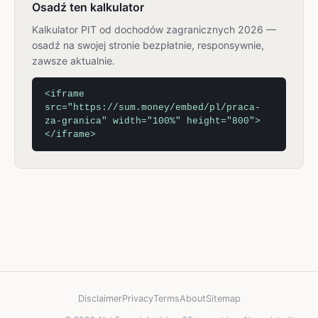
Osadź ten kalkulator
Kalkulator PIT od dochodów zagranicznych 2026 —
osadź na swojej stronie bezpłatnie, responsywnie,
zawsze aktualnie.
<iframe
src="https://sum.money/embed/pl/praca-
za-granica" width="100%" height="800">
</iframe>
Disclaimer
Privacy
Terms
About
Sitemap