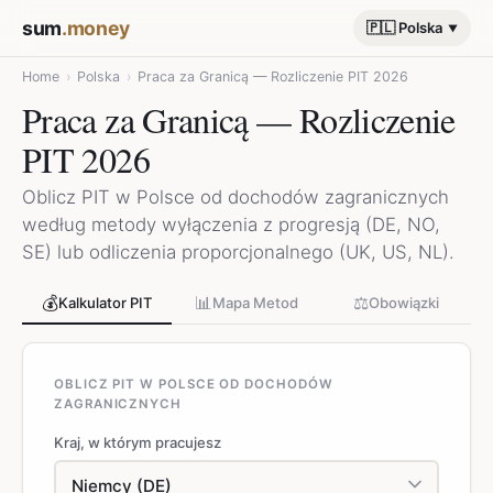
sum
.money
🇵🇱 Polska
Home
›
Polska
›
Praca za Granicą — Rozliczenie PIT 2026
Praca za Granicą — Rozliczenie
PIT 2026
Oblicz PIT w Polsce od dochodów zagranicznych
według metody wyłączenia z progresją (DE, NO,
SE) lub odliczenia proporcjonalnego (UK, US, NL).
💰
📊
⚖️
Kalkulator PIT
Mapa Metod
Obowiązki
OBLICZ PIT W POLSCE OD DOCHODÓW
ZAGRANICZNYCH
Kraj, w którym pracujesz