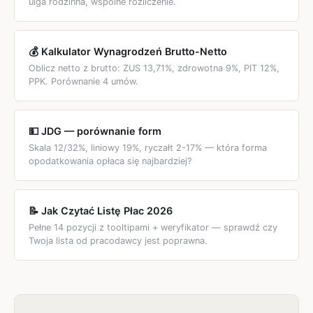
ulga rodzinna, wspólne rozliczenie.
💰 Kalkulator Wynagrodzeń Brutto-Netto
Oblicz netto z brutto: ZUS 13,71%, zdrowotna 9%, PIT 12%,
PPK. Porównanie 4 umów.
💵 JDG — porównanie form
Skala 12/32%, liniowy 19%, ryczałt 2-17% — która forma
opodatkowania opłaca się najbardziej?
📝 Jak Czytać Listę Płac 2026
Pełne 14 pozycji z tooltipami + weryfikator — sprawdź czy
Twoja lista od pracodawcy jest poprawna.