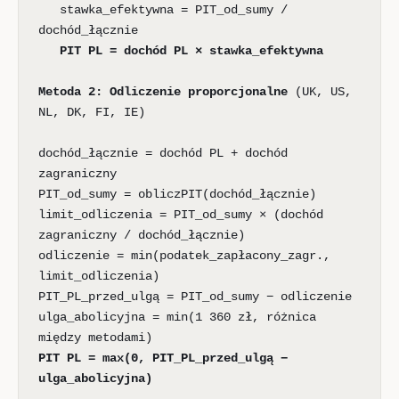
stawka_efektywna = PIT_od_sumy /
dochód_łącznie
PIT PL = dochód PL × stawka_efektywna
Metoda 2: Odliczenie proporcjonalne
(UK, US,
NL, DK, FI, IE)
dochód_łącznie = dochód PL + dochód
zagraniczny
PIT_od_sumy = obliczPIT(dochód_łącznie)
limit_odliczenia = PIT_od_sumy × (dochód
zagraniczny / dochód_łącznie)
odliczenie = min(podatek_zapłacony_zagr.,
limit_odliczenia)
PIT_PL_przed_ulgą = PIT_od_sumy − odliczenie
ulga_abolicyjna = min(1 360 zł, różnica
między metodami)
PIT PL = max(0, PIT_PL_przed_ulgą −
ulga_abolicyjna)