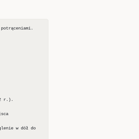
 potrąceniami.
2 r.).
jsca
glenie w dół do