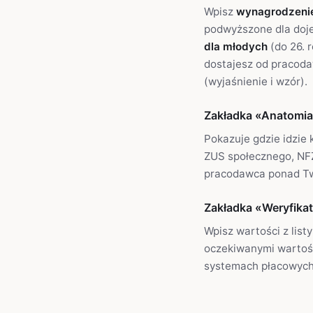
Wpisz
wynagrodzenie
podwyższone dla doje
dla młodych
(do 26. r
dostajesz od pracoda
(wyjaśnienie i wzór).
Zakładka «Anatomia
Pokazuje gdzie idzie 
ZUS społecznego, NF
pracodawca ponad Tw
Zakładka «Weryfika
Wpisz wartości z list
oczekiwanymi wartośc
systemach płacowych 