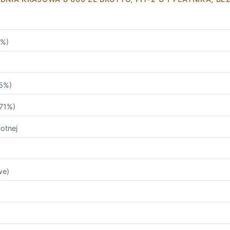
6%)
5%)
71%)
otnej
we)