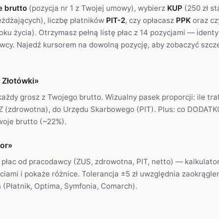
 brutto
(pozycja nr 1 z Twojej umowy), wybierz
KUP
(250 zł s
żdżających), liczbę płatników
PIT-2
, czy opłacasz
PPK
oraz cz
oku życia). Otrzymasz pełną listę płac z 14 pozycjami — identy
wcy. Najedź kursorem na dowolną pozycję, aby zobaczyć szcze
 Złotówki»
każdy grosz z Twojego brutto. Wizualny pasek proporcji: ile tra
Z (zdrowotna), do Urzędu Skarbowego (PIT). Plus: co DODAT
oje brutto (~22%).
tor»
y płac od pracodawcy (ZUS, zdrowotna, PIT, netto) — kalkulato
iami i pokaże różnice. Tolerancja ±5 zł uwzględnia zaokrągle
(Płatnik, Optima, Symfonia, Comarch).