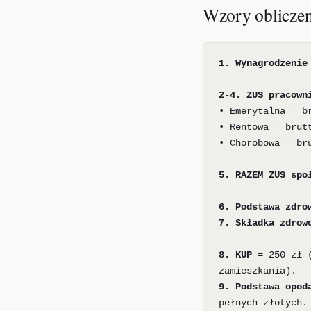
Wzory obliczen
1. Wynagrodzenie
2-4. ZUS pracown
• Emerytalna = b
• Rentowa = brut
• Chorobowa = br
5. RAZEM ZUS spo
6. Podstawa zdro
7. Składka zdrow
8. KUP
= 250 zł (
zamieszkania).
9. Podstawa opod
pełnych złotych.