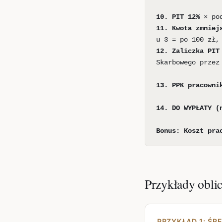
10. PIT 12%
× pod
11. Kwota zmniej
u 3 = po 100 zł,
12. Zaliczka PIT
Skarbowego przez
13. PPK pracowni
14. DO WYPŁATY (
Bonus: Koszt pra
Przykłady oblic
PRZYKŁAD 1: ŚRE