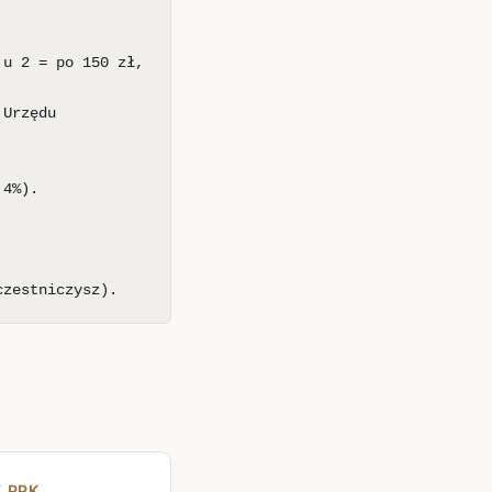
 u 2 = po 150 zł,
 Urzędu
 4%).
czestniczysz).
Z PPK