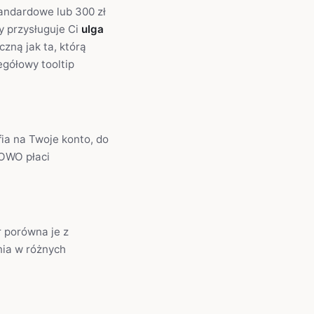
tandardowe lub 300 zł
y przysługuje Ci
ulga
czną jak ta, którą
gółowy tooltip
fia na Twoje konto, do
KOWO płaci
r porówna je z
nia w różnych