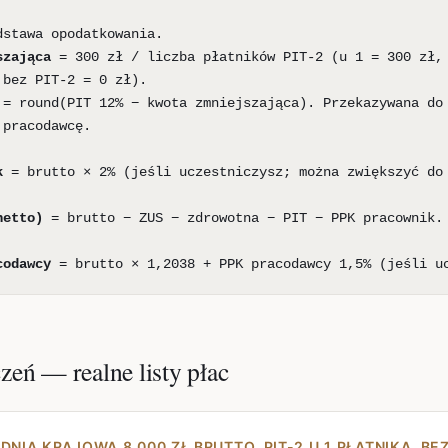
stawa opodatkowania.
szająca
= 300 zł / liczba płatników PIT-2 (u 1 = 300 zł,
 bez PIT-2 = 0 zł).
= round(PIT 12% − kwota zmniejszająca). Przekazywana do
 pracodawcę.
k
= brutto × 2% (jeśli uczestniczysz; można zwiększyć do
netto)
= brutto − ZUS − zdrowotna − PIT − PPK pracownik.
codawcy
= brutto × 1,2038 + PPK pracodawcy 1,5% (jeśli u
zeń — realne listy płac
DNIA KRAJOWA 8 000 ZŁ BRUTTO, PIT-2 U 1 PŁATNIKA, BE