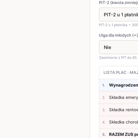
PIT-2 (kwota zmniej
PIT-2 u 1 płatnika = 30
Ulga dla młodych (<2
Zwolnienie z PIT do 85 
LISTA PŁAC · MA
Wynagrodzeni
1
.
Składka emery
2
.
Składka rento
3
.
Składka choro
4
.
RAZEM ZUS pr
5
.