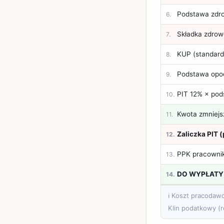
Podstawa zdro
6
.
Składka zdrowo
7
.
KUP (standard
8
.
Podstawa opo
9
.
PIT 12% × po
10
.
Kwota zmniejs
11
.
Zaliczka PIT 
12
.
PPK pracownik
13
.
DO WYPŁATY 
14
.
ℹ️ Koszt pracodaw
Klin podatkowy (r