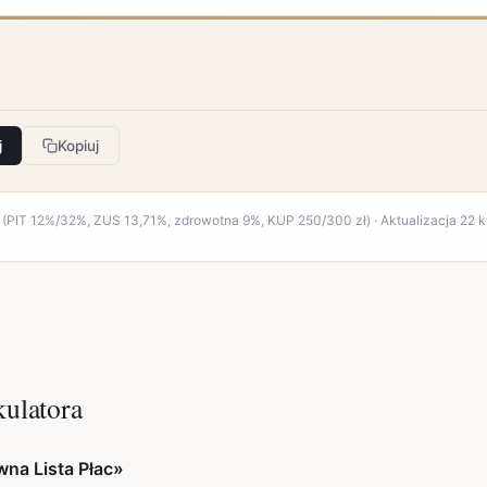
j
Kopiuj
(PIT 12%/32%, ZUS 13,71%, zdrowotna 9%, KUP 250/300 zł) · Aktualizacja 22 
kulatora
wna Lista Płac»