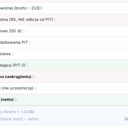
wotnej (brutto − ZUS)
ⓘ
tna (9%, NIE odlicza od PIT)
ⓘ
owe 250 zł)
ⓘ
datkowania PIT
ⓘ
dstawa
ⓘ
zająca (PIT-2)
ⓘ
(po zaokrągleniu)
ⓘ
 (nie uczestniczę)
ⓘ
(netto)
ⓘ
cy (brutto × 1,2038)
óżnica: koszt − netto)
3