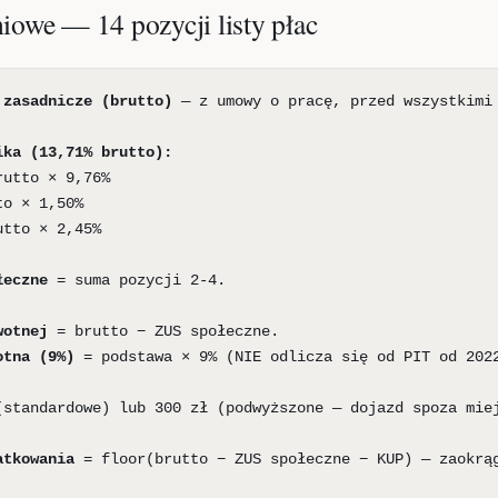
iowe — 14 pozycji listy płac
 zasadnicze (brutto)
— z umowy o pracę, przed wszystkimi
ika (13,71% brutto):
rutto × 9,76%
to × 1,50%
utto × 2,45%
łeczne
= suma pozycji 2-4.
wotnej
= brutto − ZUS społeczne.
otna (9%)
= podstawa × 9% (NIE odlicza się od PIT od 202
standardowe) lub 300 zł (podwyższone — dojazd spoza mie
atkowania
= floor(brutto − ZUS społeczne − KUP) — zaokrą