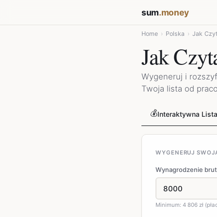
sum
.money
Home
›
Polska
›
Jak Czyt
Jak Czyt
Wygeneruj i rozszyfr
Twoja lista od pra
💰
Interaktywna Lista
WYGENERUJ SWOJĄ 
Wynagrodzenie brutt
Minimum: 4 806 zł (pł