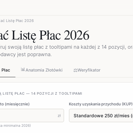
ać Listę Płac 2026
ać Listę Płac 2026
uj swoją listę płac z tooltipami na każdej z 14 pozycji, o
codawcy jest poprawna.
📊
⚖️
 Płac
Anatomia Złotówki
Weryfikator
LISTĘ PŁAC — 14 POZYCJI Z TOOLTIPAMI
o (miesięcznie)
Koszty uzyskania przychodu (KUP)
zł
aca minimalna 2026)