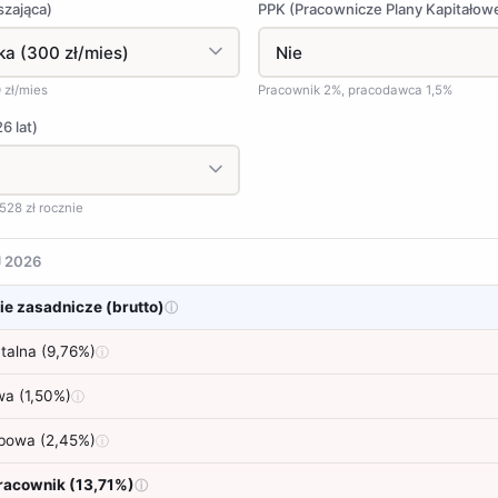
szająca)
PPK (Pracownicze Plany Kapitałow
0 zł/mies
Pracownik 2%, pracodawca 1,5%
6 lat)
528 zł rocznie
J 2026
e zasadnicze (brutto)
ⓘ
talna (9,76%)
ⓘ
wa (1,50%)
ⓘ
bowa (2,45%)
ⓘ
acownik (13,71%)
ⓘ