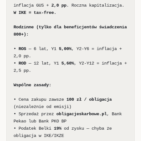
inflacja GUS +
2,0 pp
. Roczna kapitalizacja.
W IKE = tax-free.
Rodzinne (tylko dla beneficjentów świadczenia
800+):
•
ROS
— 6 lat, Y1
5,00%
, Y2-Y6 = inflacja +
2,0 pp.
•
ROD
— 12 lat, Y1
5,60%
, Y2-Y12 = inflacja +
2,5 pp.
Wspólne zasady:
• Cena zakupu zawsze
100 zł / obligacja
(niezależnie od emisji)
• Sprzedaż przez
obligacjeskarbowe.pl
, Bank
Pekao lub Bank PKO BP
• Podatek Belki
19%
od zysku — chyba że
obligacja w IKE/IKZE