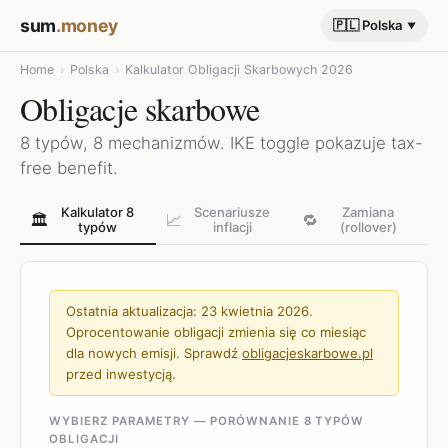
sum
.money
🇵🇱 Polska
Home
›
Polska
›
Kalkulator Obligacji Skarbowych 2026
Obligacje skarbowe
8 typów, 8 mechanizmów. IKE toggle pokazuje tax-
free benefit.
Kalkulator 8
Scenariusze
Zamiana
🏛️
📈
🔁
typów
inflacji
(rollover)
Ostatnia aktualizacja: 23 kwietnia 2026.
Oprocentowanie obligacji zmienia się co miesiąc
dla nowych emisji. Sprawdź
obligacjeskarbowe.pl
przed inwestycją.
WYBIERZ PARAMETRY — PORÓWNANIE 8 TYPÓW
OBLIGACJI