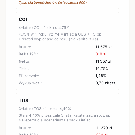
Tylko dla beneficjentów świadczenia 800+
COI
4-letnie COI
· 1. okres
4,75%
4,75% w 1. roku, Y2-Y4 = inflacja GUS + 1,5 pp.
Odsetki wypłacane co roku (nie kapitalizują).
Brutto:
11 675 zł
Belka 19%:
318 zł
Netto:
11 357 zł
Yield:
16,75%
Ef. rocznie:
1,28%
Wykup wcz.:
0,70 zł
/szt.
TOS
3-letnie TOS
· 1. okres
4,40%
Stała 4,40% przez całe 3 lata, kapitalizacja roczna.
Najlepsza dla scenariusza spadku inflacji.
Brutto:
11 379 zł