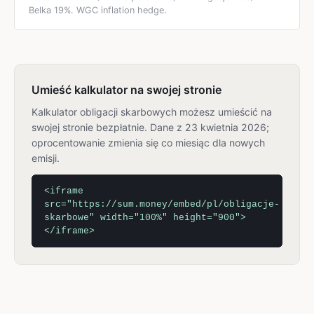
Belka 19%. WGC inflation hedge.
Umieść kalkulator na swojej stronie
Kalkulator obligacji skarbowych możesz umieścić na
swojej stronie bezpłatnie. Dane z 23 kwietnia 2026;
oprocentowanie zmienia się co miesiąc dla nowych
emisji.
<iframe
src="https://sum.money/embed/pl/obligacje-
skarbowe" width="100%" height="900">
</iframe>