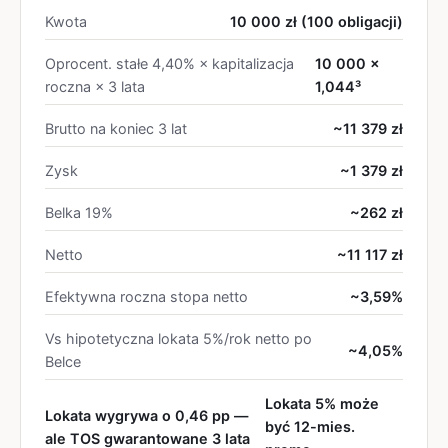
Kwota
10 000 zł (100 obligacji)
Oprocent. stałe 4,40% × kapitalizacja
10 000 ×
roczna × 3 lata
1,044³
Brutto na koniec 3 lat
~11 379 zł
Zysk
~1 379 zł
Belka 19%
~262 zł
Netto
~11 117 zł
Efektywna roczna stopa netto
~3,59%
Vs hipotetyczna lokata 5%/rok netto po
~4,05%
Belce
Lokata 5% może
Lokata wygrywa o 0,46 pp —
być 12-mies.
ale TOS gwarantowane 3 lata