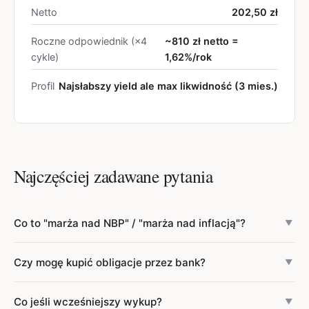
Netto
202,50 zł
Roczne odpowiednik (×4
~810 zł netto =
cykle)
1,62%/rok
Profil
Najsłabszy yield ale max likwidność (3 mies.)
Najczęściej zadawane pytania
Co to "marża nad NBP" / "marża nad inflacją"?
▼
Mechanizm zmiennego oprocentowania w obligacjach
Czy mogę kupić obligacje przez bank?
▼
skarbowych.
ROR
= NBP + 0 pp (czyli stopa NBP, np.
obecnie 3,75%).
DOR
= NBP + 0,15 pp.
COI
= inflacja GUS
NIE bezpośrednio przez większość banków. Obligacje
Co jeśli wcześniejszy wykup?
+ 1,5 pp.
EDO
= inflacja + 2,0 pp.
ROS
= inflacja + 2,0 pp.
▼
skarbowe kupujesz przez: (1)
obligacjeskarbowe.pl
—