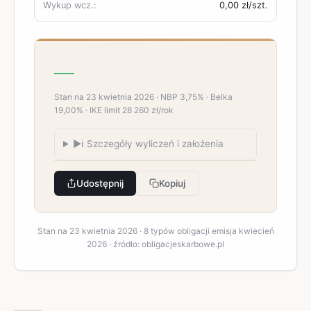
Wykup wcz.:
0,00 zł
/szt.
—
Stan na 23 kwietnia 2026 · NBP 3,75% · Belka
19,00% · IKE limit 28 260 zł/rok
▶
ℹ️ Szczegóły wyliczeń i założenia
Udostępnij
Kopiuj
Stan na 23 kwietnia 2026 · 8 typów obligacji emisja kwiecień
2026 · źródło: obligacjeskarbowe.pl