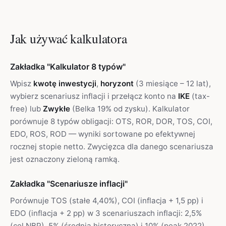
Jak używać kalkulatora
Zakładka "Kalkulator 8 typów"
Wpisz
kwotę inwestycji
,
horyzont
(3 miesiące – 12 lat),
wybierz scenariusz inflacji i przełącz konto na
IKE
(tax-
free) lub
Zwykłe
(Belka 19% od zysku). Kalkulator
porównuje 8 typów obligacji: OTS, ROR, DOR, TOS, COI,
EDO, ROS, ROD — wyniki sortowane po efektywnej
rocznej stopie netto. Zwycięzca dla danego scenariusza
jest oznaczony zieloną ramką.
Zakładka "Scenariusze inflacji"
Porównuje TOS (stałe 4,40%), COI (inflacja + 1,5 pp) i
EDO (inflacja + 2 pp) w 3 scenariuszach inflacji: 2,5%
(cel NBP), 5% (średnia historyczna) i 10% (peak 2022).