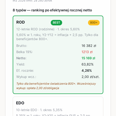
IKE 2026 limit: 28 260 zł/rok
8 typów — ranking po efektywnej rocznej netto
ROD
BEST
800+
12-letnie ROD (rodzinne)
· 1. okres
5,60%
5,60% w 1. roku, Y2-Y12 = inflacja + 2,5 pp. Tylko dla
beneficjentów 800+.
Brutto:
16 382 zł
Belka 19%:
1213 zł
Netto:
15 169 zł
Yield:
63,82%
Ef. rocznie:
4,26%
Wykup wcz.:
2,00 zł
/szt.
Tylko dla beneficjentów świadczenia 800+. Wcześniejszy
wykup: opłata 2,00 zł/obligacja
EDO
10-letnie EDO
· 1. okres
5,35%
5,35% w 1. roku, Y2-Y10 = inflacja GUS + 2,0 pp.