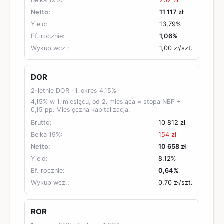
Belka 19%:
262 zł
Netto:
11 117 zł
Yield:
13,79%
Ef. rocznie:
1,06%
Wykup wcz.:
1,00 zł
/szt.
DOR
2-letnie DOR
· 1. okres
4,15%
4,15% w 1. miesiącu, od 2. miesiąca = stopa NBP +
0,15 pp. Miesięczna kapitalizacja.
Brutto:
10 812 zł
Belka 19%:
154 zł
Netto:
10 658 zł
Yield:
8,12%
Ef. rocznie:
0,64%
Wykup wcz.:
0,70 zł
/szt.
ROR