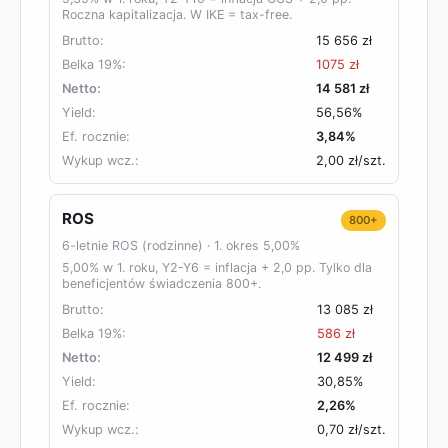
Roczna kapitalizacja. W IKE = tax-free.
Brutto:
15 656 zł
Belka 19%:
1075 zł
Netto:
14 581 zł
Yield:
56,56%
Ef. rocznie:
3,84%
Wykup wcz.:
2,00 zł
/szt.
ROS
800+
6-letnie ROS (rodzinne)
· 1. okres
5,00%
5,00% w 1. roku, Y2-Y6 = inflacja + 2,0 pp. Tylko dla
beneficjentów świadczenia 800+.
Brutto:
13 085 zł
Belka 19%:
586 zł
Netto:
12 499 zł
Yield:
30,85%
Ef. rocznie:
2,26%
Wykup wcz.:
0,70 zł
/szt.