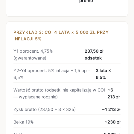
promo
PRZYKŁAD 3: COI 4 LATA × 5 000 ZŁ PRZY
INFLACJI 5%
Y1 oprocent. 4,75%
237,50 zł
(gwarantowane)
odsetek
Y2-Y4 oprocent. 5% inflacja + 1,5 pp =
3 lata ×
6,5%
6,5%
Wartość brutto (odsetki nie kapitalizują w COI
~6
— wypłacane rocznie)
213 zł
Zysk brutto (237,50 + 3 × 325)
~1 213 zł
Belka 19%
~230 zł