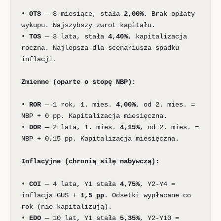
•
OTS
— 3 miesiące, stała
2,00%
. Brak opłaty
wykupu. Najszybszy zwrot kapitału.
•
TOS
— 3 lata, stała
4,40%
, kapitalizacja
roczna. Najlepsza dla scenariusza spadku
inflacji.
Zmienne (oparte o stopę NBP):
•
ROR
— 1 rok, 1. mies.
4,00%
, od 2. mies. =
NBP + 0 pp. Kapitalizacja miesięczna.
•
DOR
— 2 lata, 1. mies.
4,15%
, od 2. mies. =
NBP + 0,15 pp. Kapitalizacja miesięczna.
Inflacyjne (chronią siłę nabywczą):
•
COI
— 4 lata, Y1 stała
4,75%
, Y2-Y4 =
inflacja GUS +
1,5 pp
. Odsetki wypłacane co
rok (nie kapitalizują).
•
EDO
— 10 lat, Y1 stała
5,35%
, Y2-Y10 =