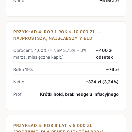
Netto
~5 982 zł
PRZYKŁAD 4: ROR 1 ROK × 10 000 ZŁ —
NAJPROSTSZA, NAJSŁABSZY YIELD
Oprocent. 4,00% (= NBP 3,75% + 0%
~400 zł
marża, miesięczna kapit.)
odsetek
Belka 19%
~76 zł
Netto
~324 zł (3,24%)
Profil
Krótki hold, brak hedge'u inflacyjnego
PRZYKŁAD 5: ROS 6 LAT × 5 000 ZŁ
(RODZINNE, DLA BENEFICJENTÓW 800+)