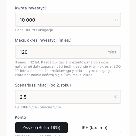
Kwota inwestycji
zł
Cena: 100 zł / obligacja
Maks. okres inwestycji (mies.)
mies.
3 mies. – 12 lat. Każda obligacja prezentowana do swojej
naturalnej daty zapadalności jeśli mieści się w tym okresie. EDO
10-letnia nie pokaże częściowego yieldu — tylko obligacje,
które naturalnie kończą się ≤ Twój maks. okres.
Scenariusz inflacji (od 2. roku)
%
Cel NBP 2,5% · obecna 2,3%
Konto
Zwykłe (Belka 19%)
IKE (tax-free)