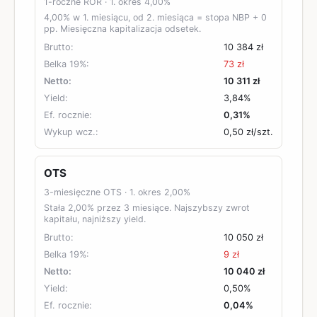
1-roczne ROR
· 1. okres
4,00%
4,00% w 1. miesiącu, od 2. miesiąca = stopa NBP + 0
pp. Miesięczna kapitalizacja odsetek.
Brutto:
10 384 zł
Belka 19%:
73 zł
Netto:
10 311 zł
Yield:
3,84%
Ef. rocznie:
0,31%
Wykup wcz.:
0,50 zł
/szt.
OTS
3-miesięczne OTS
· 1. okres
2,00%
Stała 2,00% przez 3 miesiące. Najszybszy zwrot
kapitału, najniższy yield.
Brutto:
10 050 zł
Belka 19%:
9 zł
Netto:
10 040 zł
Yield:
0,50%
Ef. rocznie:
0,04%