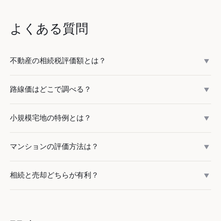
よくある質問
不動産の相続税評価額とは？
▼
相続税を計算するための不動産の評価額です。土地は路線価
路線価はどこで調べる？
▼
方式または倍率方式で評価し、建物は固定資産税評価額で評
価します。時価（市場価格）より低い金額になるため、現金
国税庁のホームページにある「路線価図・評価倍率表」で無
小規模宅地の特例とは？
より不動産で持つ方が相続税は少なくなるのが一般的です。
▼
料で閲覧できます。路線価図には道路ごとに「200D」のよ
うな表記があり、200は千円単位の路線価（＝20万円/
被相続人の居住用や事業用の宅地について、一定の面積まで
マンションの評価方法は？
㎡）、Dは借地権割合（60%）を表します。毎年7月に更新
▼
評価額を大幅に減額できる制度です。特定居住用宅地は330
されます。
㎡まで80%減額、特定事業用宅地は400㎡まで80%減額、貸
マンション（区分所有）の場合、土地は敷地全体の評価額に
相続と売却どちらが有利？
付事業用宅地は200㎡まで50%減額されます。配偶者が取得
▼
持分割合（敷地権割合）を乗じて計算します。建物は専有部
する場合は無条件で適用されます。
分の固定資産税評価額がそのまま相続税評価額になります。
一般的に不動産を相続する方が税負担は軽くなります。不動
2024年からはタワーマンションについて市場価格との乖離
産の相続税評価額は時価の60～80%程度であり、さらに小規
が大きい場合、評価額が補正される改正が行われています。
模宅地の特例を使えば大幅に評価減できます。ただし、相続