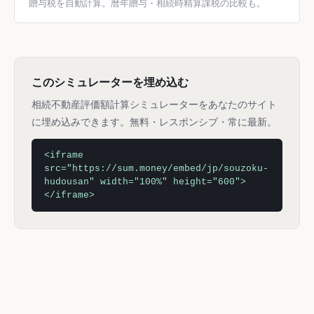
贈与税を自動計算。暦年贈与・相続時精算課税の比較も。
このシミュレーターを埋め込む
相続不動産評価額計算シミュレーターをあなたのサイト
に埋め込みできます。無料・レスポンシブ・常に最新。
<iframe
src="https://sum.money/embed/jp/souzoku-
hudousan" width="100%" height="600">
</iframe>