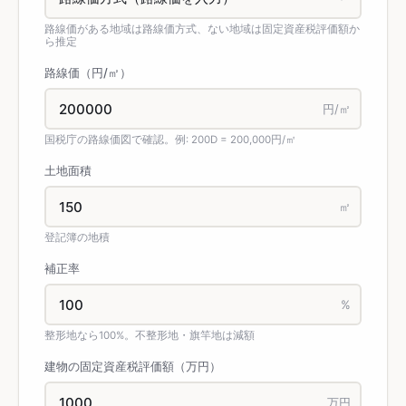
路線価がある地域は路線価方式、ない地域は固定資産税評価額か
ら推定
路線価（円/㎡）
円/㎡
国税庁の路線価図で確認。例: 200D = 200,000円/㎡
土地面積
㎡
登記簿の地積
補正率
%
整形地なら100%。不整形地・旗竿地は減額
建物の固定資産税評価額（万円）
万円