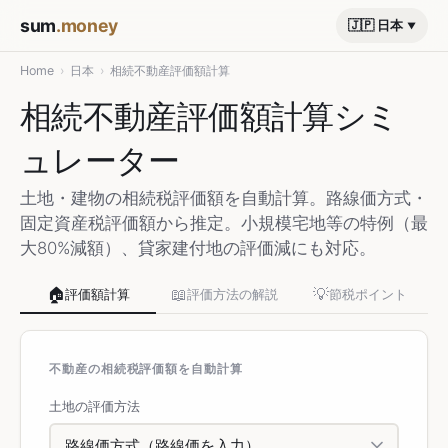
sum
.money
🇯🇵 日本
Home
›
日本
›
相続不動産評価額計算
相続不動産評価額計算シミ
ュレーター
土地・建物の相続税評価額を自動計算。路線価方式・
固定資産税評価額から推定。小規模宅地等の特例（最
大80%減額）、貸家建付地の評価減にも対応。
🏠
📖
💡
評価額計算
評価方法の解説
節税ポイント
不動産の相続税評価額を自動計算
土地の評価方法