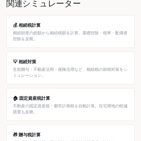
関連シミュレーター
後に売却すると譲渡所得税がかかるため、トータルでの比較
が必要です。被相続人の居住用財産の3,000万円特別控除が
使える場合もあります。
💰 相続税計算
相続財産の総額から相続税額を計算。基礎控除・税率・配偶者
控除を反映。
💡 相続対策
生前贈与・不動産活用・保険活用など、相続税の節税対策をシ
ミュレーション。
🏠 固定資産税計算
不動産の固定資産税・都市計画税を自動計算。住宅用地の軽減
措置も反映。
🎁 贈与税計算