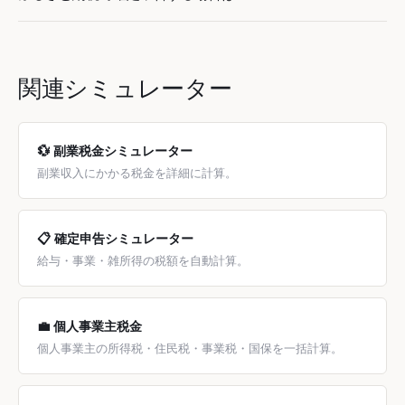
「雑所得」です。事業所得にするには帳簿の作成・保存が必
要ですが、青色申告特別控除（最大65万円）のメリットがあ
ふるさと納税で確定申告する場合、20万円以下の副業所得も
ります。
一緒に申告が必要です。20万円ルールは「確定申告をしない
場合」にのみ適用されます。
関連シミュレーター
💱 副業税金シミュレーター
副業収入にかかる税金を詳細に計算。
📋 確定申告シミュレーター
給与・事業・雑所得の税額を自動計算。
💼 個人事業主税金
個人事業主の所得税・住民税・事業税・国保を一括計算。