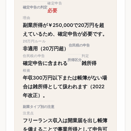
確定申告
確定申告の判定
必要
理由
副業所得が￥250,000で20万円を超
えているため、確定申告が必要です。
20万円ルール
住民税の申告
非適用（20万円超）
住民税の申告
判定
所得区分
確定申告に含まれる
雑所得
根拠
年収300万円以下または帳簿がない場
合は雑所得として扱われます（2022
年改正）。
副業タイプ別の注意
注意点
フリーランス収入は開業届を出し帳簿
を備えることで事業所得として申告可