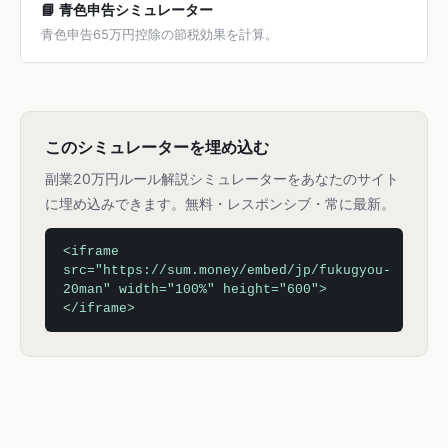
📘 青色申告シミュレーター
青色申告65万円控除の節税効果を計算。
このシミュレーターを埋め込む
副業20万円ルール解説シミュレーターをあなたのサイト
に埋め込みできます。無料・レスポンシブ・常に最新。
<iframe
src="https://sum.money/embed/jp/fukugyou-
20man" width="100%" height="600">
</iframe>