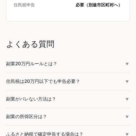
住民税申告
必要（別途市区町村へ）
よくある質問
副業20万円ルールとは？
▼
給与所得者で副業の「所得」（収入-経費）が20万円以下の
住民税は20万円以下でも申告必要？
▼
場合、所得税の確定申告が不要になるルールです。「収入」
ではなく「所得」で判定する点に注意。副業収入が30万円で
はい。20万円ルールは所得税の確定申告のみに適用されま
副業がバレない方法は？
も経費が15万円あれば所得は15万円で適用対象です。
▼
す。住民税は副業所得が1円でも市区町村への申告が必要で
す。
確定申告書の「住民税の徴収方法」欄で「自分で納付（普通
副業の所得区分は？
▼
徴収）」を選択すれば、副業分の住民税は自分に直接届きま
す。
2022年改正により、帳簿なしまたは年収300万円以下は原則
ふるさと納税で確定申告する場合は？
▼