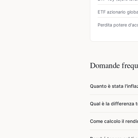
ETF azionario globa
Perdita potere d'ac
Domande frequ
Quanto è stata l'infla
L'inflazione italiana ne
Qual è la differenza 
novembre 2022 con +11,
l'invasione russa dell'U
Sono tre indici ISTAT 
Come calcolo il rend
rallentata al +5,7% nel
Consumatori intera colle
restrittiva della BCE.
dalla BCE per confronti
La formula semplificat