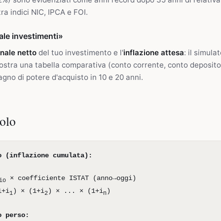
tra indici NIC, IPCA e FOI.
le investimenti»
nale netto
del tuo investimento e l'
inflazione attesa
: il simula
stra una tabella comparativa (conto corrente, conto deposito
gno di potere d'acquisto in 10 e 20 anni.
colo
o (inflazione cumulata):
× coefficiente ISTAT (anno→oggi)
io
1+i
) × (1+i
) × ... × (1+i
)
1
2
n
o perso: