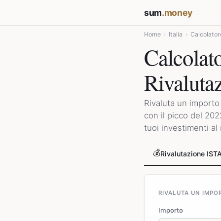
sum
.money
Home
›
Italia
›
Calcolator
Calcolato
Rivaluta
Rivaluta un importo 
con il picco del 202
tuoi investimenti al 
💰
Rivalutazione IST
RIVALUTA UN IMPOR
Importo