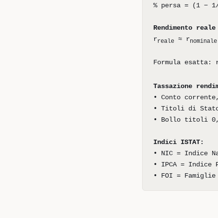
% persa = (1 − 1
Rendimento reale
r
≈ r
reale
nominale
Formula esatta: 
Tassazione rendi
• Conto corrente
• Titoli di Stat
• Bollo titoli 0
Indici ISTAT:
• NIC = Indice N
• IPCA = Indice 
• FOI = Famiglie