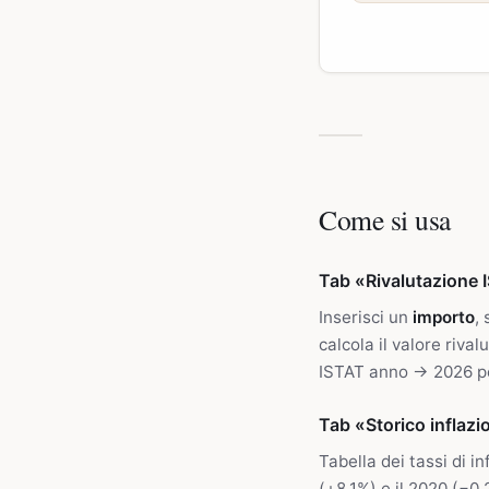
Come si usa
Tab «Rivalutazione 
Inserisci un
importo
,
calcola il valore rival
ISTAT anno → 2026 pe
Tab «Storico inflazi
Tabella dei tassi di i
(+8,1%) e il 2020 (−0,