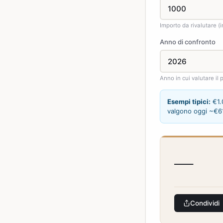
Importo da rivalutare (i
Anno di confronto
Anno in cui valutare il
Esempi tipici:
€1.
valgono oggi ~€61
—
Condividi