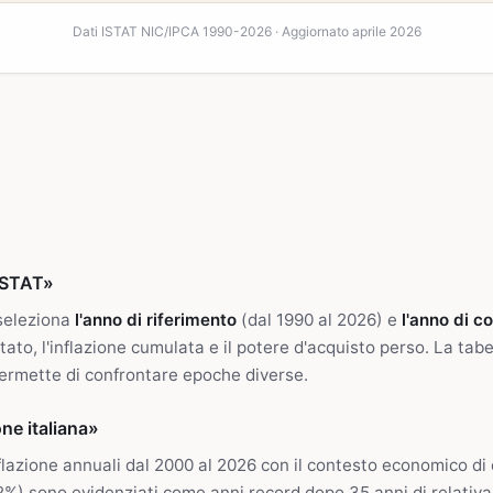
Dati ISTAT NIC/IPCA 1990-2026 · Aggiornato aprile 2026
ISTAT»
 seleziona
l'anno di riferimento
(dal 1990 al 2026) e
l'anno di c
utato, l'inflazione cumulata e il potere d'acquisto perso. La tabe
rmette di confrontare epoche diverse.
one italiana»
nflazione annuali dal 2000 al 2026 con il contesto economico di 
2%) sono evidenziati come anni record dopo 35 anni di relativa 