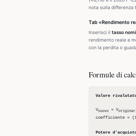
nota sulla differenza 
Tab «Rendimento rea
Inserisci il
tasso nomi
rendimento reale e mo
con la perdita o guada
Formule di cal
Valore rivalutat
V
= V
nuovo
originar
coefficiente = (
Potere d'acquist