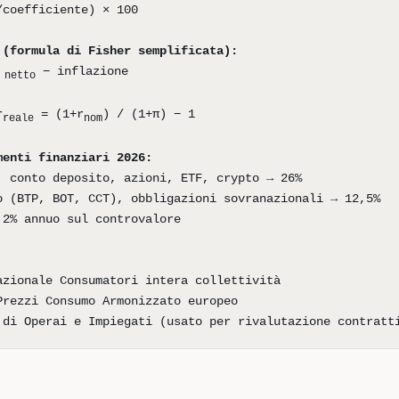
/coefficiente) × 100
 (formula di Fisher semplificata):
− inflazione
 netto
r
= (1+r
) / (1+π) − 1
reale
nom
menti finanziari 2026:
, conto deposito, azioni, ETF, crypto → 26%
o (BTP, BOT, CCT), obbligazioni sovranazionali → 12,5%
,2% annuo sul controvalore
azionale Consumatori intera collettività
Prezzi Consumo Armonizzato europeo
 di Operai e Impiegati (usato per rivalutazione contratt