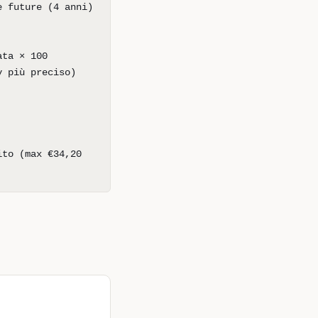
e future (4 anni)
ata × 100
y più preciso)
ito (max €34,20