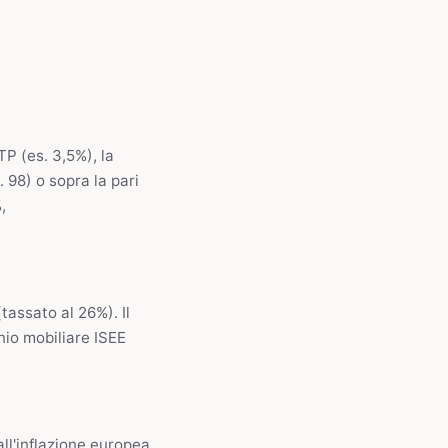
P (es. 3,5%), la
s. 98) o sopra la pari
,
tassato al 26%). Il
nio mobiliare ISEE
all'inflazione europea,