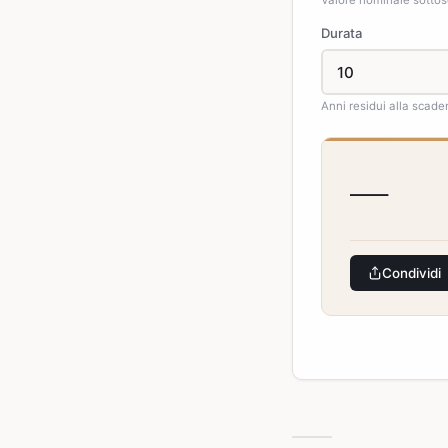
Valore nominale sottosc
Durata
Anni residui alla scad
—
Condividi