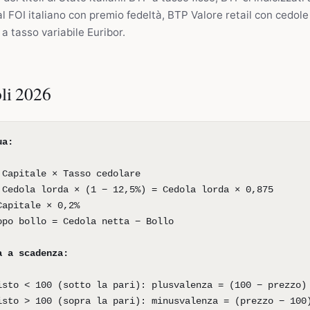
 al FOI italiano con premio fedeltà, BTP Valore retail con cedol
 tasso variabile Euribor.
oli 2026
ua:
 Capitale × Tasso cedolare
 Cedola lorda × (1 − 12,5%) = Cedola lorda × 0,875
Capitale × 0,2%
opo bollo = Cedola netta − Bollo
a a scadenza:
isto < 100 (sotto la pari): plusvalenza = (100 − prezzo)
isto > 100 (sopra la pari): minusvalenza = (prezzo − 100