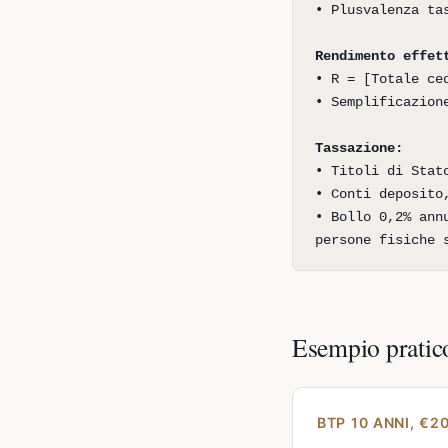
• Plusvalenza ta
Rendimento effet
• R = [Totale ce
• Semplificazion
Tassazione:
• Titoli di Stat
• Conti deposito
• Bollo 0,2% ann
persone fisiche 
Esempio pratic
BTP 10 ANNI, €2