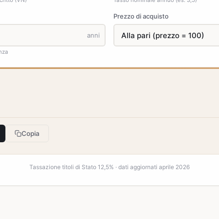
ritto (VN)
Tasso nominale annuo (es. 3,5)
Prezzo di acquisto
anni
enza
Copia
Tassazione titoli di Stato 12,5% · dati aggiornati aprile 2026