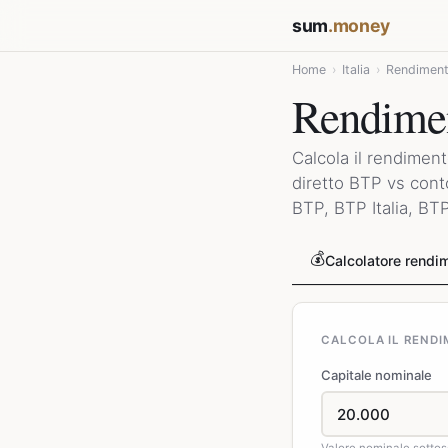
sum
.money
Home
›
Italia
›
Rendimento
Rendimen
Calcola il rendimen
diretto BTP vs conto 
BTP, BTP Italia, BT
💰
Calcolatore rendi
CALCOLA IL RENDI
Capitale nominale