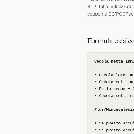
BTP Italia indicizzati
coupon e CCT/CCTeu a
Formula e calc
Cedola netta ann
• Cedola lorda =
• Cedola netta =
• Bollo annuo = 
• Cedola netta d
Plus/Minusvalenz
• Se prezzo acqu
• Se prezzo acqu