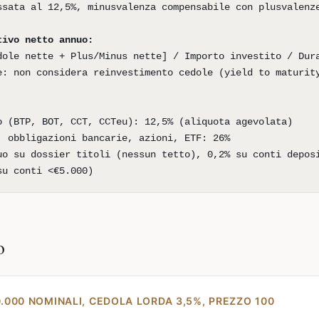
ssata al 12,5%, minusvalenza compensabile con plusvalenz
tivo netto annuo:
dole nette + Plus/Minus nette] / Importo investito / Dur
e: non considera reinvestimento cedole (yield to maturit
o (BTP, BOT, CCT, CCTeu): 12,5% (aliquota agevolata)
, obbligazioni bancarie, azioni, ETF: 26%
uo su dossier titoli (nessun tetto), 0,2% su conti depos
su conti <€5.000)
o
0.000 NOMINALI, CEDOLA LORDA 3,5%, PREZZO 100