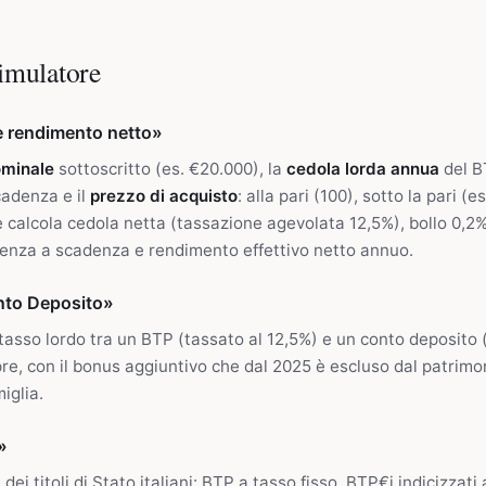
imulatore
e rendimento netto»
ominale
sottoscritto (es. €20.000), la
cedola lorda annua
del BT
cadenza e il
prezzo di acquisto
: alla pari (100), sotto la pari (e
re calcola cedola netta (tassazione agevolata 12,5%), bollo 0,2%
enza a scadenza e rendimento effettivo netto annuo.
nto Deposito»
tasso lordo tra un BTP (tassato al 12,5%) e un conto deposito (
e, con il bonus aggiuntivo che dal 2025 è escluso dal patrimo
iglia.
»
i titoli di Stato italiani: BTP a tasso fisso, BTP€i indicizzati 