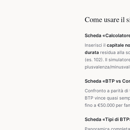
Come usare il s
Scheda «Calcolator
Inserisci il
capitale n
durata
residua alla s
(es. 102). Il simulato
plusvalenza/minusval
Scheda «BTP vs Co
Confronto a parità di 
BTP vince quasi sempr
fino a €50.000 per fam
Scheda «Tipi di BTP
Panoramica completa de