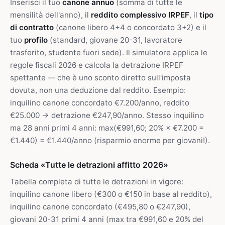
Inserisci il tuo
canone annuo
(somma di tutte le
mensilità dell'anno), il
reddito complessivo IRPEF
, il
tipo
di contratto
(canone libero 4+4 o concordato 3+2) e il
tuo
profilo
(standard, giovane 20-31, lavoratore
trasferito, studente fuori sede). Il simulatore applica le
regole fiscali 2026 e calcola la detrazione IRPEF
spettante — che è uno sconto diretto sull'imposta
dovuta, non una deduzione dal reddito. Esempio:
inquilino canone concordato €7.200/anno, reddito
€25.000 → detrazione €247,90/anno. Stesso inquilino
ma 28 anni primi 4 anni: max(€991,60; 20% × €7.200 =
€1.440) = €1.440/anno (risparmio enorme per giovani!).
Scheda «Tutte le detrazioni affitto 2026»
Tabella completa di tutte le detrazioni in vigore:
inquilino canone libero (€300 o €150 in base al reddito),
inquilino canone concordato (€495,80 o €247,90),
giovani 20-31 primi 4 anni (max tra €991,60 e 20% del