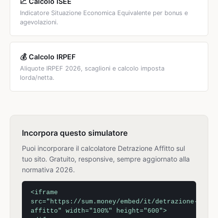
📈 Calcolo ISEE
Indicatore Situazione Economica Equivalente per bonus e
agevolazioni.
💰 Calcolo IRPEF
Aliquote IRPEF 2026, scaglioni e calcolo imposta
lorda/netta.
Incorpora questo simulatore
Puoi incorporare il calcolatore Detrazione Affitto sul
tuo sito. Gratuito, responsive, sempre aggiornato alla
normativa 2026.
<iframe
src="https://sum.money/embed/it/detrazione-
affitto" width="100%" height="600">