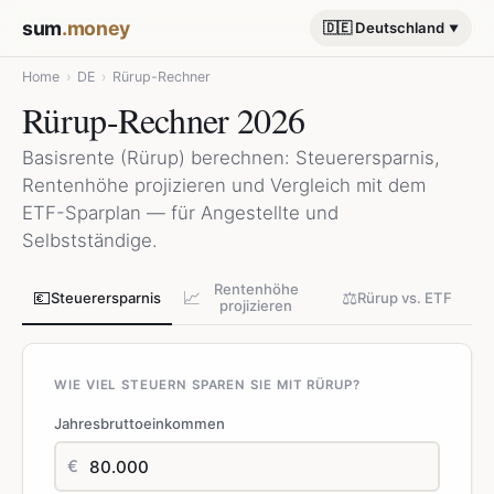
sum
.money
🇩🇪 Deutschland
Home
›
DE
›
Rürup-Rechner
Rürup-Rechner 2026
Basisrente (Rürup) berechnen: Steuerersparnis,
Rentenhöhe projizieren und Vergleich mit dem
ETF-Sparplan — für Angestellte und
Selbstständige.
Rentenhöhe
💶
📈
⚖️
Steuerersparnis
Rürup vs. ETF
projizieren
WIE VIEL STEUERN SPAREN SIE MIT RÜRUP?
Jahresbruttoeinkommen
€