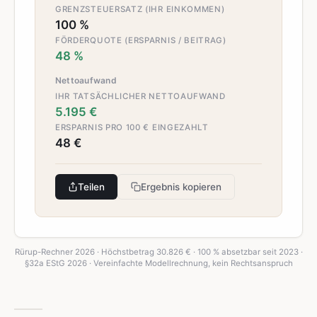
GRENZSTEUERSATZ (IHR EINKOMMEN)
100 %
FÖRDERQUOTE (ERSPARNIS / BEITRAG)
48 %
Nettoaufwand
IHR TATSÄCHLICHER NETTOAUFWAND
5.195 €
ERSPARNIS PRO 100 € EINGEZAHLT
48 €
Teilen
Ergebnis kopieren
Rürup-Rechner 2026 · Höchstbetrag 30.826 € · 100 % absetzbar seit 2023 ·
§32a EStG 2026 · Vereinfachte Modellrechnung, kein Rechtsanspruch