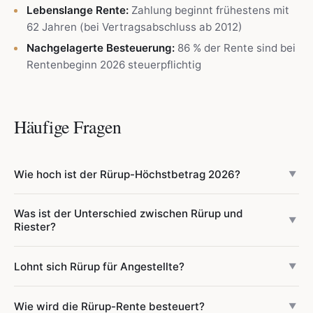
Lebenslange Rente:
Zahlung beginnt frühestens mit
62 Jahren (bei Vertragsabschluss ab 2012)
Nachgelagerte Besteuerung:
86 % der Rente sind bei
Rentenbeginn 2026 steuerpflichtig
Häufige Fragen
Wie hoch ist der Rürup-Höchstbetrag 2026?
▼
Der Rürup-Höchstbetrag 2026 beträgt
30.826 €
für
Was ist der Unterschied zwischen Rürup und
Alleinstehende und
61.652 €
für zusammenveranlagte
▼
Riester?
Ehepaare. Er ergibt sich aus 24,7 % ×
Beitragsbemessungsgrenze Knappschaft (124.800 €).
Die
Rürup-Rente
richtet sich primär an Selbstständige und
Lohnt sich Rürup für Angestellte?
▼
Angestellte müssen ihre gesetzlichen RV-Pflichtbeiträge
Gutverdiener. Sie bietet keinen Zulagenbonus, dafür einen
(AN- + AG-Anteil) vom Höchstbetrag abziehen, da diese
deutlich höheren Sonderausgabenabzug (bis 30.826
Ja — insbesondere für Gutverdiener im Spitzensteuersatz
Wie wird die Rürup-Rente besteuert?
ebenfalls nach § 10 Abs. 3 EStG angerechnet werden.
€/Jahr). Die
Riester-Rente
richtet sich an
▼
(42 %). Allerdings müssen Angestellte die gesetzlichen