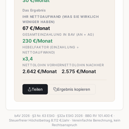
30 €/Monat
Das Ergebnis
IHR NETTOAUFWAND (WAS SIE WIRKLICH
WENIGER HABEN)
67 €/Monat
GESAMTEINZAHLUNG IN BAV (AN + AG)
230 €/Monat
HEBELFAKTOR (EINZAHLUNG ÷
NETTOAUFWAND)
x3,4
NETTOLOHN VORHER
NETTOLOHN NACHHER
2.642 €/Monat
2.575 €/Monat
Teilen
Ergebnis kopieren
bAV 2026 · §3 Nr. 63 EStG · §32a EStG 2026 · BBG RV 101.400 € ·
Steuerfreier Höchstbetrag 8.112 €/Jahr · Vereinfachte Berechnung, kein
Rechtsanspruch