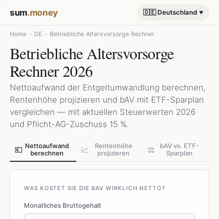
sum
.money
🇩🇪 Deutschland
Home
›
DE
›
Betriebliche Altersvorsorge Rechner
Betriebliche Altersvorsorge
Rechner 2026
Nettoaufwand der Entgeltumwandlung berechnen,
Rentenhöhe projizieren und bAV mit ETF-Sparplan
vergleichen — mit aktuellen Steuerwerten 2026
und Pflicht-AG-Zuschuss 15 %.
Nettoaufwand
Rentenhöhe
bAV vs. ETF-
💶
📈
⚖️
berechnen
projizieren
Sparplan
WAS KOSTET SIE DIE BAV WIRKLICH NETTO?
Monatliches Bruttogehalt