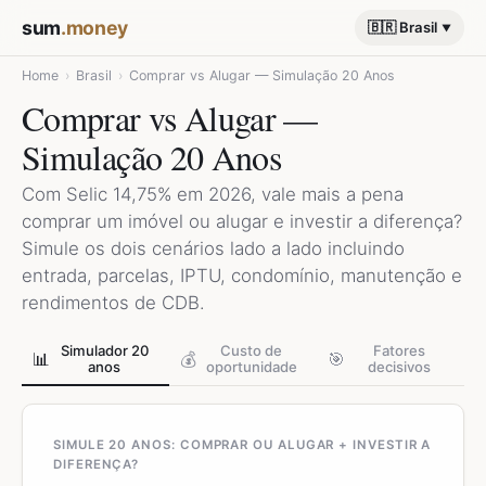
sum
.money
🇧🇷 Brasil
Home
›
Brasil
›
Comprar vs Alugar — Simulação 20 Anos
Comprar vs Alugar —
Simulação 20 Anos
Com Selic 14,75% em 2026, vale mais a pena
comprar um imóvel ou alugar e investir a diferença?
Simule os dois cenários lado a lado incluindo
entrada, parcelas, IPTU, condomínio, manutenção e
rendimentos de CDB.
Simulador 20
Custo de
Fatores
📊
💰
🎯
anos
oportunidade
decisivos
SIMULE 20 ANOS: COMPRAR OU ALUGAR + INVESTIR A
DIFERENÇA?