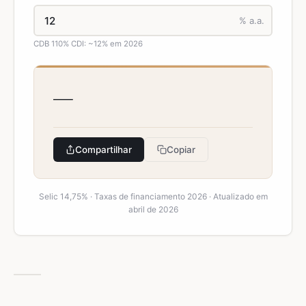
% a.a.
CDB 110% CDI: ~12% em 2026
—
Compartilhar
Copiar
Selic 14,75% · Taxas de financiamento 2026 · Atualizado em
abril de 2026