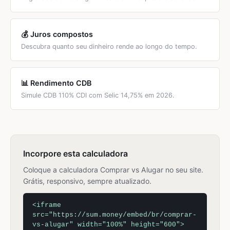
💰 Juros compostos
Descubra quanto seu dinheiro rende ao longo do tempo.
📊 Rendimento CDB
Simule CDB 110% CDI com Selic 14,75% em 2026.
Incorpore esta calculadora
Coloque a calculadora Comprar vs Alugar no seu site.
Grátis, responsivo, sempre atualizado.
<iframe
src="https://sum.money/embed/br/comprar-
vs-alugar" width="100%" height="600">