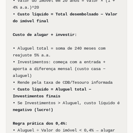
• Valor do imóvel em 20 anos = Valor × (1 +
4% a.a.)^20
•
Custo líquido = Total desembolsado − Valor
do imóvel final
Custo de alugar + investir:
• Aluguel total = soma de 240 meses com
reajuste 5% a.a.
• Investimentos: começa com a entrada +
aporta a diferença mensal (custo casa −
aluguel)
• Rende pela taxa de CDB/Tesouro informada
•
Custo líquido = Aluguel total −
Investimentos finais
• Se Investimentos > Aluguel, custo líquido é
negativo (lucro!)
Regra prática dos 0,4%:
• Aluguel ÷ Valor do imóvel < 0,4% → alugar