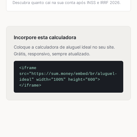
Descubra quanto cai na sua conta após INSS e IRRF 2026.
Incorpore esta calculadora
Coloque a calculadora de aluguel ideal no seu site.
Grátis, responsivo, sempre atualizado.
<iframe
src="https://sum.money/embed/br/aluguel-
ideal" width="100%" height="600">
</iframe>