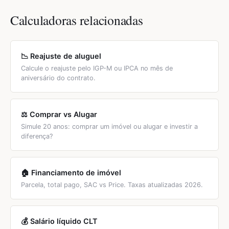
quarto/estudio, ou escolher um imóvel de 1 quarto por R$
de 0,4% do valor do imóvel (ex: aluguel R$ 2.000 para
Calculadoras relacionadas
1.800-2.000.
imóvel de R$ 500 mil), alugar está baratinho. Use nossa
calculadora de
Comprar vs Alugar
para simular 20 anos.
📉 Reajuste de aluguel
Calcule o reajuste pelo IGP-M ou IPCA no mês de
aniversário do contrato.
⚖️ Comprar vs Alugar
Simule 20 anos: comprar um imóvel ou alugar e investir a
diferença?
🏠 Financiamento de imóvel
Parcela, total pago, SAC vs Price. Taxas atualizadas 2026.
💰 Salário líquido CLT