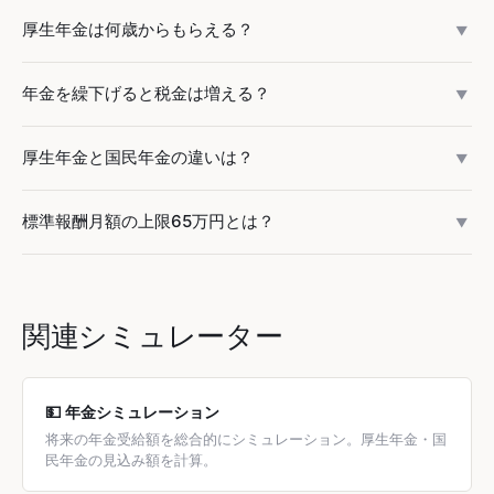
厚生年金の受給額は平均で月約14.5万円（男性約16.5万円、
厚生年金は何歳からもらえる？
▼
女性約10.5万円）です。老齢基礎年金を含んだ金額です。受
給額は加入期間と現役時代の給与によって大きく異なりま
原則65歳から受給開始です。繰上げ受給で60歳から受け取
年金を繰下げると税金は増える？
す。
▼
ることもできますが、1月あたり0.4%減額されます。逆に繰
下げ受給で最大75歳まで遅らせると、1月あたり0.7%増額さ
はい、年金額が増えると所得税・住民税・国民健康保険料が
厚生年金と国民年金の違いは？
れます。
▼
増える可能性があります。特に年金収入が211万円を超える
と税負担が増えるため、手取りベースでの損益分岐点は単純
国民年金（基礎年金）は全国民共通の1階部分で、満額は月
標準報酬月額の上限65万円とは？
計算より遅くなります。
▼
約68,000円です。厚生年金は会社員・公務員が加入する2階
部分で、給与に比例した年金が上乗せされます。厚生年金に
厚生年金の標準報酬月額は第32等級の650,000円が上限で
加入すると、自動的に国民年金にも加入していることになり
す。月給が65万円を超えても、保険料・年金額の計算は65
ます。
万円として扱われます。そのため、高収入になるほど年金の
関連シミュレーター
「コスパ」は下がります。
💵 年金シミュレーション
将来の年金受給額を総合的にシミュレーション。厚生年金・国
民年金の見込み額を計算。