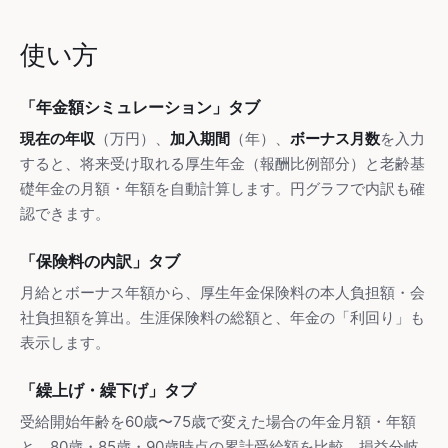
使い方
「年金額シミュレーション」タブ
現在の年収
（万円）、
加入期間
（年）、
ボーナス月数
を入力
すると、将来受け取れる厚生年金（報酬比例部分）と老齢基
礎年金の月額・年額を自動計算します。円グラフで内訳も確
認できます。
「保険料の内訳」タブ
月給とボーナス年額から、厚生年金保険料の本人負担額・会
社負担額を算出。生涯保険料の総額と、年金の「利回り」も
表示します。
「繰上げ・繰下げ」タブ
受給開始年齢を60歳〜75歳で変えた場合の年金月額・年額
と、80歳・85歳・90歳時点の累計受給額を比較。損益分岐