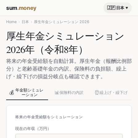
sum
.money
🇯🇵 日本
Home
›
日本
›
厚生年金シミュレーション 2026
厚生年金シミュレーション
2026年（令和8年）
将来の年金受給額を自動計算。厚生年金（報酬比例部
分）と老齢基礎年金の内訳、保険料の負担額、繰上
げ・繰下げの損益分岐点も確認できます。
年金額シミュレ
💰
📊
⏰
保険料の内訳
繰上げ・繰下げ
ーション
将来の年金受給額をシミュレーション
現在の年収（万円）