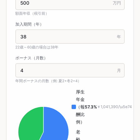
万円
額面年収（税引前）
加入期間（年）
年
22歳～60歳の場合は38年
ボーナス（月数）
月
年間ボーナスの月数（例: 夏2+冬2=4）
厚生
年金
（報
57.3%
￥1,041,390
/\u5e74
酬比
例）
老
齢