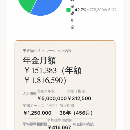
基
42.7%
￥775,200
/\u5e74
礎
年
金
年金額シミュレーション結果
年金月額
￥151,383（年額
￥1,816,590）
現在の年収
月給（推定）
入力情報
￥5,000,000
￥312,500
年間ボーナス（推定）
加入期間
￥1,250,000
38年（456月）
平均標準報酬額
平均標準報酬額
年金額の内訳
￥416,667