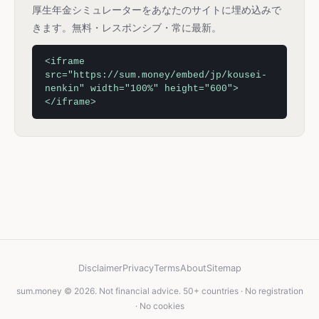
厚生年金シミュレーターをあなたのサイトに埋め込みで
きます。無料・レスポンシブ・常に最新。
<iframe
src="https://sum.money/embed/jp/kousei-
nenkin" width="100%" height="600">
</iframe>
Disclaimer
Privacy
Terms
About
Sitemap
sum.money © 2026. Not financial advice. 50+ countries · No registration
· No cookies