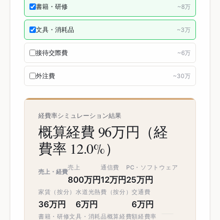
書籍・研修
~
8
万
文具・消耗品
~
3
万
接待交際費
~
6
万
外注費
~
30
万
経費率シミュレーション結果
概算経費 96万円（経
費率 12.0%）
売上
通信費
PC・ソフトウェア
売上・経費
800万円
12万円
25万円
家賃（按分）
水道光熱費（按分）
交通費
36万円
6万円
6万円
書籍・研修
文具・消耗品
概算経費額
経費率