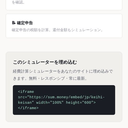
を確認。
📝 確定申告
確定申告の税額を計算。還付金額もシミュレーション。
このシミュレーターを埋め込む
経費計算シミュレーターをあなたのサイトに埋め込みで
きます。無料・レスポンシブ・常に最新。
<iframe
src="https://sum.money/embed/jp/keihi-
keisan" width="100%" height="600">
</iframe>