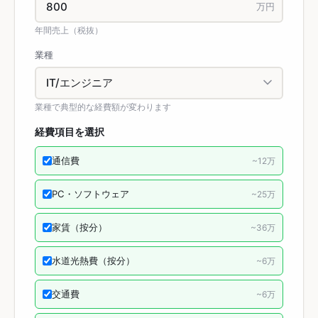
万円
年間売上（税抜）
業種
業種で典型的な経費額が変わります
経費項目を選択
通信費
~
12
万
PC・ソフトウェア
~
25
万
家賃（按分）
~
36
万
水道光熱費（按分）
~
6
万
交通費
~
6
万