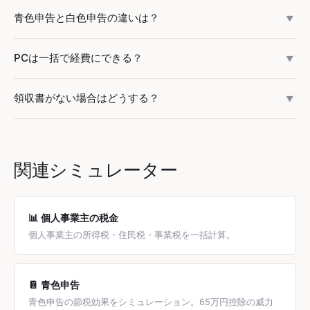
売は65〜75%が一般的です。経費率が業種平均より極端に高
家賃は面積按分（仕事部屋の面積 ÷ 全体面積）が最も一般的
青色申告と白色申告の違いは？
い場合、税務調査の対象になりやすいため注意が必要です。
▼
です。電気代は時間按分（仕事時間 ÷ 24時間）が使われま
す。大切なのは「客観的に説明できる根拠」があることで
青色申告は65万円の特別控除（e-Tax利用時）が受けられま
PCは一括で経費にできる？
す。税務調査で聞かれた時に合理的に説明できれば問題あり
▼
すが、複式簿記での記帳が必要です。白色申告は簡易帳簿で
ません。
済みますが、特別控除はありません。節税効果が大きいた
30万円未満のPC・ソフトウェアは「少額減価償却資産の特
領収書がない場合はどうする？
め、フリーランスには青色申告をおすすめします。事前に税
▼
例」で一括経費にできます（青色申告者限定、年間合計300
務署への届出が必要です。
万円まで）。30万円以上の場合は耐用年数（PCは4年）で減
原則として領収書・レシートが必要ですが、交通費（ICカー
価償却します。プライベートでも使う場合は按分が必要で
ド履歴）、自動振替（通帳コピー）、クレジットカード明細
す。
でも代用可能です。領収書がない場合は「出金伝票」に日
関連シミュレーター
付・金額・相手先・内容を記載して保管する方法もありま
す。7年間の保存義務があります。
📊 個人事業主の税金
個人事業主の所得税・住民税・事業税を一括計算。
📔 青色申告
青色申告の節税効果をシミュレーション。65万円控除の威力