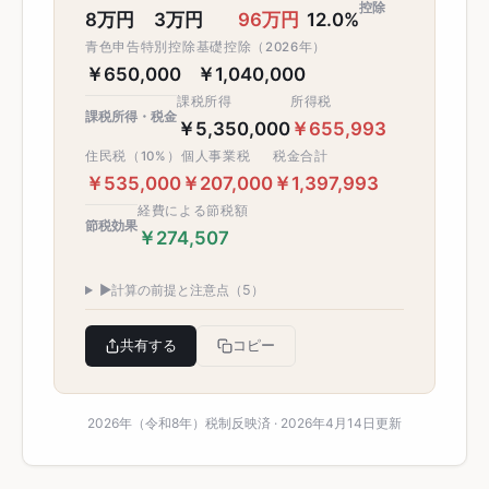
控除
8万円
3万円
96万円
12.0%
青色申告特別控除
基礎控除（2026年）
￥650,000
￥1,040,000
課税所得
所得税
課税所得・税金
￥5,350,000
￥655,993
住民税（10%）
個人事業税
税金合計
￥535,000
￥207,000
￥1,397,993
経費による節税額
節税効果
￥274,507
▶
計算の前提と注意点（5）
共有する
コピー
2026年（令和8年）税制反映済 · 2026年4月14日更新