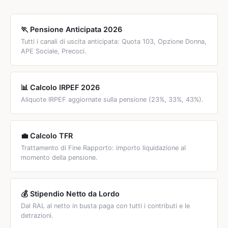
altrimenti devono attendere i 71 anni.
coniugale). I
contributivi puri NON hanno diritto
all'integrazione: devono raggiungere da soli la soglia di
🏃 Pensione Anticipata 2026
€809/mese.
Tutti i canali di uscita anticipata: Quota 103, Opzione Donna,
APE Sociale, Precoci.
📊 Calcolo IRPEF 2026
Aliquote IRPEF aggiornate sulla pensione (23%, 33%, 43%).
💼 Calcolo TFR
Trattamento di Fine Rapporto: importo liquidazione al
momento della pensione.
💰 Stipendio Netto da Lordo
Dal RAL al netto in busta paga con tutti i contributi e le
detrazioni.