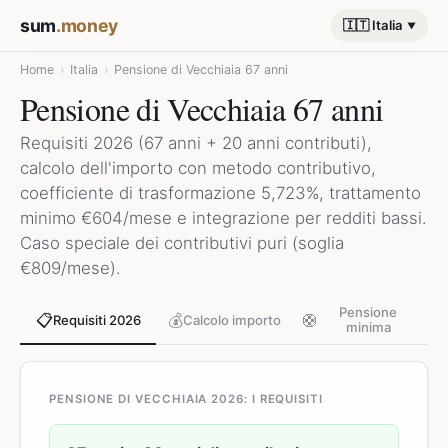
sum
.money
🇮🇹 Italia
Home
›
Italia
›
Pensione di Vecchiaia 67 anni
Pensione di Vecchiaia 67 anni
Requisiti 2026 (67 anni + 20 anni contributi),
calcolo dell'importo con metodo contributivo,
coefficiente di trasformazione 5,723%, trattamento
minimo €604/mese e integrazione per redditi bassi.
Caso speciale dei contributivi puri (soglia
€809/mese).
Pensione
📋
💰
🛟
Requisiti 2026
Calcolo importo
minima
PENSIONE DI VECCHIAIA 2026: I REQUISITI