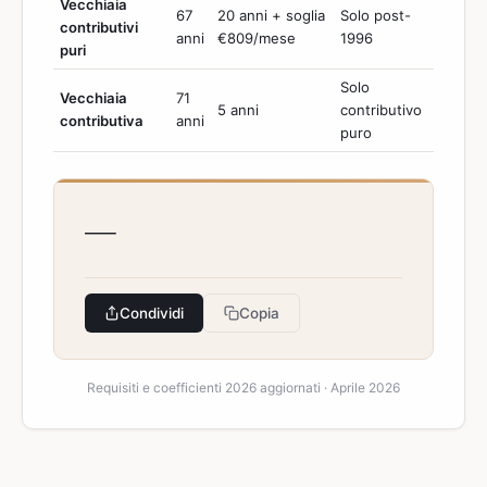
Vecchiaia
67
20 anni + soglia
Solo post-
contributivi
anni
€809/mese
1996
puri
Solo
Vecchiaia
71
5 anni
contributivo
contributiva
anni
puro
—
Condividi
Copia
Requisiti e coefficienti 2026 aggiornati · Aprile 2026