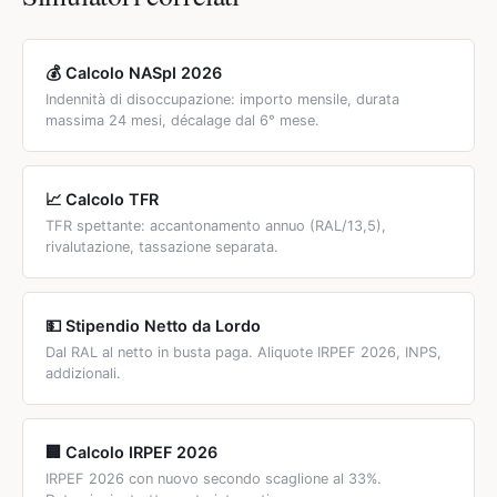
1° livello 45/60/90 giorni; Quadro 60/90/120 giorni. Se non
volontarie, risoluzione per scadenza termine o
dai il preavviso, il datore può trattenere l'indennità
licenziamento per giusta causa del lavoratore.
sostitutiva dalla tua liquidazione: RAL mensile × (giorni
💰 Calcolo NASpI 2026
preavviso / 30). In caso di dimissioni per GIUSTA CAUSA il
Indennità di disoccupazione: importo mensile, durata
preavviso NON è dovuto e hai anzi diritto tu all'indennità
massima 24 mesi, décalage dal 6° mese.
sostitutiva.
📈 Calcolo TFR
TFR spettante: accantonamento annuo (RAL/13,5),
rivalutazione, tassazione separata.
💵 Stipendio Netto da Lordo
Dal RAL al netto in busta paga. Aliquote IRPEF 2026, INPS,
addizionali.
🏢 Calcolo IRPEF 2026
IRPEF 2026 con nuovo secondo scaglione al 33%.