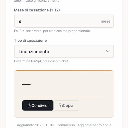
Solo in caso di licenziamento
Mese di cessazione (1-12)
mese
Es. 9 = settembre, per tredicesima proporzionale
Tipo di cessazione
Determina NASpI, preavviso, ticket
—
Condividi
Copia
Aggiornato 2026 · CCNL Commercio · Aggiornamento aprile