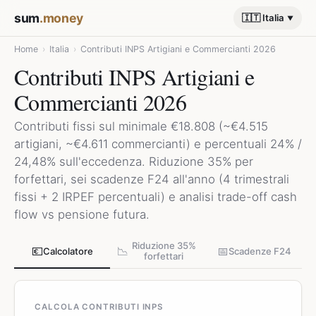
sum
.money
🇮🇹 Italia
Home
›
Italia
›
Contributi INPS Artigiani e Commercianti 2026
Contributi INPS Artigiani e
Commercianti 2026
Contributi fissi sul minimale €18.808 (~€4.515
artigiani, ~€4.611 commercianti) e percentuali 24% /
24,48% sull'eccedenza. Riduzione 35% per
forfettari, sei scadenze F24 all'anno (4 trimestrali
fissi + 2 IRPEF percentuali) e analisi trade-off cash
flow vs pensione futura.
Riduzione 35%
💶
📉
📅
Calcolatore
Scadenze F24
forfettari
CALCOLA CONTRIBUTI INPS