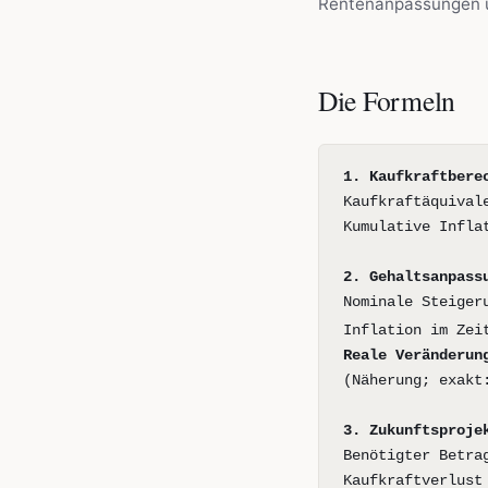
Rentenanpassungen 
Die Formeln
1. Kaufkraftbere
Kaufkraftäquival
Kumulative Infla
2. Gehaltsanpass
Nominale Steiger
Inflation im Zei
Reale Veränderun
(Näherung; exakt
3. Zukunftsproje
Benötigter Betra
Kaufkraftverlust