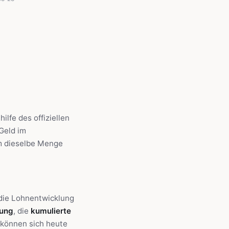
ilfe des offiziellen
 Geld im
um dieselbe Menge
 die Lohnentwicklung
rung
, die
kumulierte
e können sich heute