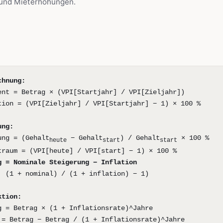
und Mieterhöhungen.
chnung:
ent = Betrag × (VPI[Startjahr] / VPI[Zieljahr])
tion = (VPI[Zieljahr] / VPI[Startjahr] − 1) × 100 %
ung:
ung = (Gehalt
− Gehalt
) / Gehalt
× 100 %
heute
start
start
traum = (VPI[heute] / VPI[start] − 1) × 100 %
g = Nominale Steigerung − Inflation
: (1 + nominal) / (1 + inflation) − 1)
ktion:
g = Betrag × (1 + Inflationsrate)^Jahre
 = Betrag − Betrag / (1 + Inflationsrate)^Jahre