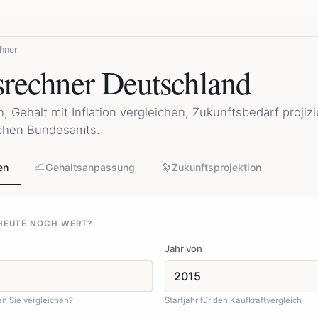
chner
nsrechner Deutschland
, Gehalt mit Inflation vergleichen, Zukunftsbedarf projiz
schen Bundesamts.
📈
🔭
en
Gehaltsanpassung
Zukunftsprojektion
 HEUTE NOCH WERT?
Jahr von
n Sie vergleichen?
Startjahr für den Kaufkraftvergleich