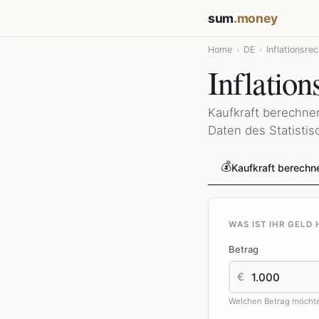
sum
.money
Home
›
DE
›
Inflationsre
Inflatio
Kaufkraft berechnen
Daten des Statisti
💰
Kaufkraft berechn
WAS IST IHR GELD
Betrag
€
Welchen Betrag möchte