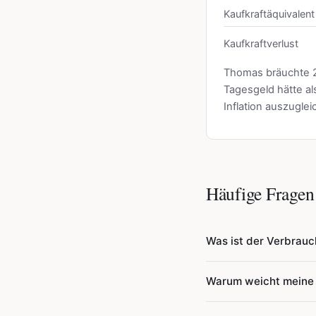
Kaufkraftäquivalen
Kaufkraftverlust
Thomas bräuchte 
Tagesgeld hätte al
Inflation auszugle
Häufige Fragen
Was ist der Verbrauc
Der Verbraucherpreisin
Warum weicht meine p
Dienstleistungen, die 
Bundesamt (Destatis) v
Der VPI basiert auf ei