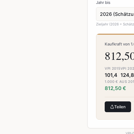
Jahr bis
Zieljahr (2026 = Schät
Kaufkraft von 1
812,5
VPI 2015
VPI 20
101,4
124,8
1.000 € AUS 2
812,50 €
Teilen
VPI-