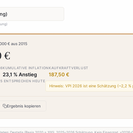
zung)
.000 € aus 2015
0 €
26
KUMULATIVE INFLATION
KAUFKRAFTVERLUST
23,1 % Anstieg
187,50 €
015 ENTSPRECHEN HEUTE
Hinweis: VPI 2026 ist eine Schätzung (~2,2 % p
Ergebnis kopieren
Daten: Destatis (Basis 2020 = 100). 2025–2026 Schätzung. Kein Finanzrat. v2026-