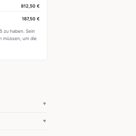
812,50 €
187,50 €
15 zu haben. Sein
n müssen, um die
.
▼
en und
▼
tatistischen
 124,8 bedeutet, dass
 persönlicher