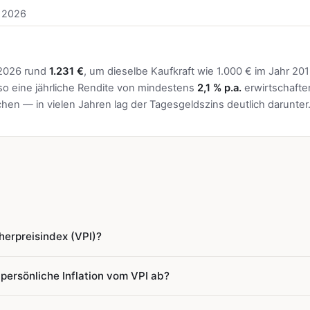
t 2026
2026 rund
1.231 €
, um dieselbe Kaufkraft wie 1.000 € im Jahr 20
so eine jährliche Rendite von mindestens
2,1 % p.a.
erwirtschafte
ichen — in vielen Jahren lag der Tagesgeldszins deutlich darunter
herpreisindex (VPI)?
dex (VPI) misst die durchschnittliche Preisentwicklung aller War
ersönliche Inflation vom VPI ab?
private Haushalte in Deutschland kaufen. Er wird monatlich vom S
eröffentlicht. Das aktuelle Basisjahr ist 2020 = 100. Ein VPI von
nem durchschnittlichen Warenkorb aller deutschen Haushalte. Ihr