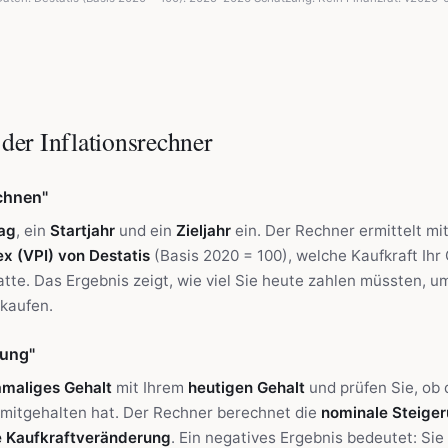
 der Inflationsrechner
chnen"
ag
, ein
Startjahr
und ein
Zieljahr
ein. Der Rechner ermittelt mith
x (VPI) von Destatis
(Basis 2020 = 100), welche Kaufkraft Ihr
tte. Das Ergebnis zeigt, wie viel Sie heute zahlen müssten, 
kaufen.
sung"
maliges Gehalt
mit Ihrem
heutigen Gehalt
und prüfen Sie, ob
e mitgehalten hat. Der Rechner berechnet die
nominale Steige
e Kaufkraftveränderung
. Ein negatives Ergebnis bedeutet: Si