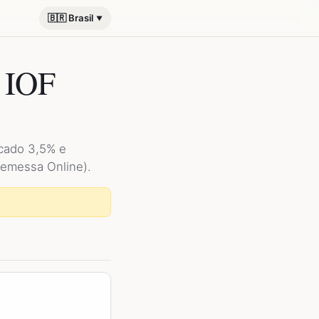
🇧🇷 Brasil
 IOF
icado 3,5% e
Remessa Online).