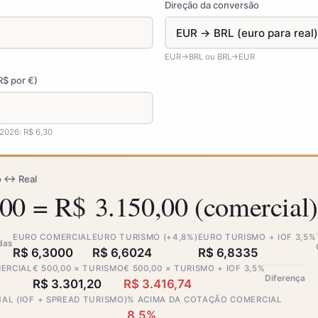
Direção da conversão
EUR→BRL ou BRL→EUR
R$ por €)
2026: R$ 6,30
o ↔ Real
00 = R$ 3.150,00 (comercial)
EURO COMERCIAL
EURO TURISMO (+4,8%)
EURO TURISMO + IOF 3,5%
das
R$ 6,3000
R$ 6,6024
R$ 6,8335
MERCIAL
€ 500,00 × TURISMO
€ 500,00 × TURISMO + IOF 3,5%
Diferença
R$ 3.301,20
R$ 3.416,74
AL (IOF + SPREAD TURISMO)
% ACIMA DA COTAÇÃO COMERCIAL
8,5%