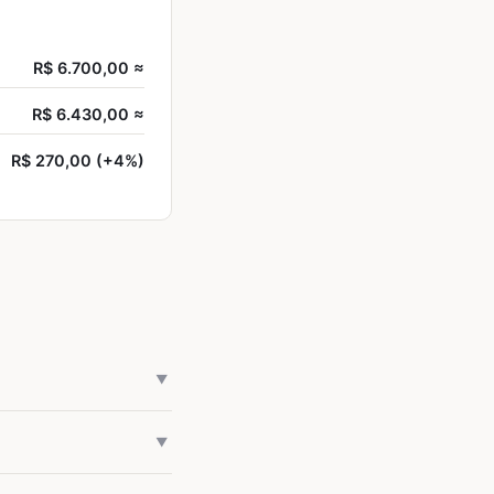
R$ 6.700,00 ≈
R$ 6.430,00 ≈
R$ 270,00 (+4%)
▼
e o euro turismo em
▼
nsulte o site do Banco
em variar ao longo do
odalidades (compra de