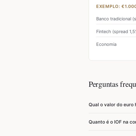
EXEMPLO: €1.00
Banco tradicional 
Fintech (spread 1,
Economia
Perguntas frequ
Qual o valor do euro 
Em abril de 2026, a co
Quanto é o IOF na c
cerca de R$ 6,60 (4,8%
Central (PTAX) ou o s
Desde 21 de maio de 2