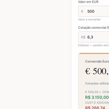
Valor em EUR
€
Valor a converter
Cotação comercial (
R$
Editável — padrão abr/
Conversão Eur
€ 500,
Cotações utiliza
€ 500,00 × CO
R$ 3.150,00
CUSTO ADICION
R$ 266,74