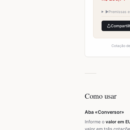
▶
Premissas e
Compartil
Cotação de 
Como usar
Aba «Conversor»
Informe o
valor em E
valor em três cotaçõe