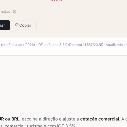
 notas (5)
har
Copiar
referência (abr/2026) · IOF unificado 3,5% (Decreto 11.587/2025) · Atualizado e
UR ou BRL
, escolha a direção e ajuste a
cotação comercial
. A
s: comercial, turismo e com IOF 3,5%.