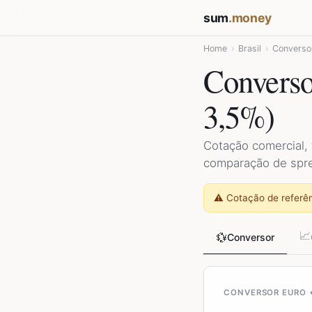
sum
.money
Home
›
Brasil
›
Converso
Converso
3,5%)
Cotação comercial, 
comparação de spre
⚠️ Cotação de referên
📈
💱
Conversor
CONVERSOR EURO 