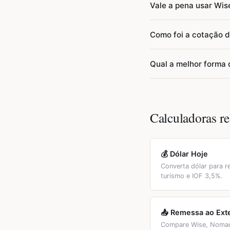
Vale a pena usar Wi
dia.
espécie, cartão intern
cerca de R$ 110 adicio
Em geral sim. Fintech
Como foi a cotação 
cotação comercial, en
aproximadamente R$ 2
Em 2025-2026, o euro 
Qual a melhor forma 
em torno de R$ 2.700.
semestre de 2025 regi
valorização, chegando
Para a maioria dos via
6,20-6,30.
80% do orçamento — me
backup; (3) pequena 
Calculadoras re
não aceitam cartão.
💰 Dólar Hoje
Converta dólar para r
turismo e IOF 3,5%.
📤 Remessa ao Exte
Compare Wise, Nomad