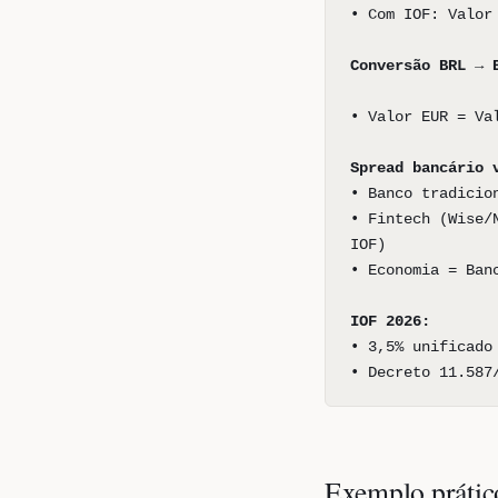
• Com IOF: Valor
Conversão BRL → 
• Valor EUR = Va
Spread bancário 
• Banco tradicio
• Fintech (Wise/
IOF)
• Economia = Ban
IOF 2026:
• 3,5% unificado
• Decreto 11.587
Exemplo prátic