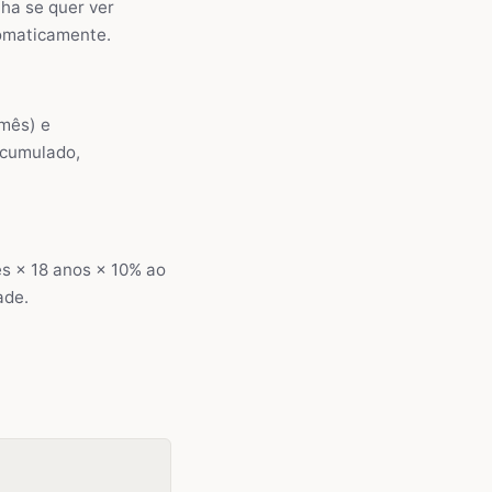
ha se quer ver
tomaticamente.
/mês) e
acumulado,
s × 18 anos × 10% ao
ade.