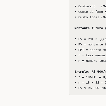
• Custo/ano = (M
• Custo da fase 
• Custo total (0
Montante futuro 
• FV = PMT × [((
• FV = montante 
• PMT = aporte m
• r = taxa mensa
• n = número tot
Exemplo: R$ 500/
• r = 10%/12 = 0
• n = 18 × 12 = 
• FV ≈ R$ 300.79