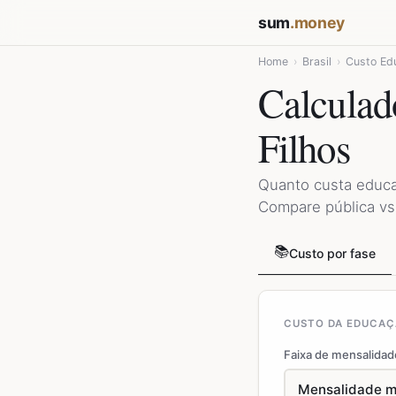
sum
.money
Home
›
Brasil
›
Custo Ed
Calculad
Filhos
Quanto custa educar
Compare pública vs
📚
Custo por fase
CUSTO DA EDUCAÇÃ
Faixa de mensalidad