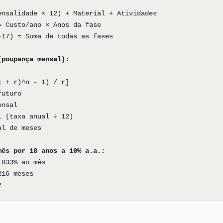
ensalidade × 12) + Material + Atividades
= Custo/ano × Anos da fase
-17) = Soma de todas as fases
(poupança mensal):
1 + r)^n - 1) / r]
futuro
ensal
l (taxa anual ÷ 12)
al de meses
mês por 18 anos a 10% a.a.:
,833% ao mês
216 meses
2