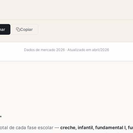
har
Copiar
Dados de mercado 2026 · Atualizado em abril/2026
"
total de cada fase escolar —
creche, infantil, fundamental I, f