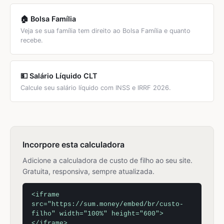
🏠 Bolsa Família
Veja se sua família tem direito ao Bolsa Família e quanto
recebe.
💵 Salário Líquido CLT
Calcule seu salário líquido com INSS e IRRF 2026.
Incorpore esta calculadora
Adicione a calculadora de custo de filho ao seu site.
Gratuita, responsiva, sempre atualizada.
<iframe
src="https://sum.money/embed/br/custo-
filho" width="100%" height="600">
</iframe>