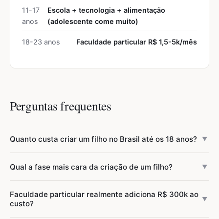
11-17
Escola + tecnologia + alimentação
anos
(adolescente come muito)
18-23 anos
Faculdade particular R$ 1,5-5k/mês
Perguntas frequentes
Quanto custa criar um filho no Brasil até os 18 anos?
▼
Depende muito da classe social. Na classe baixa (escola
Qual a fase mais cara da criação de um filho?
▼
pública, SUS), o custo fica entre R$ 250-350 mil (R$ 1.200-
1.600/mês). Na classe média (escola particular + plano de
O ensino médio (15-17 anos) é a fase mais cara em termos
Faculdade particular realmente adiciona R$ 300k ao
saúde), entre R$ 600-800 mil (R$ 2.800-3.700/mês). Na
mensais (~R$ 4.500/mês em classe média), combinando
▼
custo?
classe alta (escola internacional), pode passar de R$ 1,2-2
escola de qualidade, alimentação (adolescentes