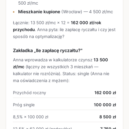
500 zł/mc
Mieszkanie kupione
(Wrocław) — 4 500 zł/mc
Łącznie: 13 500 zł/mc × 12 =
162 000 zł/rok
przychodu
. Anna pyta: ile zapłacę ryczałtu i czy jest
sposób na optymalizację?
Zakładka „Ile zapłacę ryczałtu?"
Anna wprowadza w kalkulatorze czynsz
13 500
zł/mc
(łączny ze wszystkich 3 mieszkań —
kalkulator nie rozróżnia). Status: single (Anna nie
ma oświadczenia z mężem):
Przychód roczny
162 000 zł
Próg single
100 000 zł
8,5% × 100 000 zł
8 500 zł
12,5% × 62 000 zł (nadwyżka)
7 750 zł