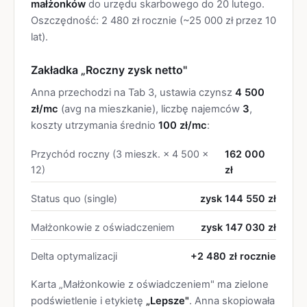
małżonków
do urzędu skarbowego do 20 lutego.
Oszczędność: 2 480 zł rocznie (~25 000 zł przez 10
lat).
Zakładka „Roczny zysk netto"
Anna przechodzi na Tab 3, ustawia czynsz
4 500
zł/mc
(avg na mieszkanie), liczbę najemców
3
,
koszty utrzymania średnio
100 zł/mc
:
Przychód roczny (3 mieszk. × 4 500 ×
162 000
12)
zł
Status quo (single)
zysk 144 550 zł
Małżonkowie z oświadczeniem
zysk 147 030 zł
Delta optymalizacji
+2 480 zł
rocznie
Karta „Małżonkowie z oświadczeniem" ma zielone
podświetlenie i etykietę
„Lepsze"
. Anna skopiowała