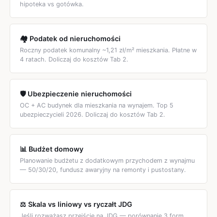
odrębnie od PIT-37 z pracy, ale w jednym terminie 30
hipoteka vs gotówka.
kwietnia.
🏘️ Podatek od nieruchomości
Roczny podatek komunalny ~1,21 zł/m² mieszkania. Płatne w
4 ratach. Doliczaj do kosztów Tab 2.
🛡️ Ubezpieczenie nieruchomości
OC + AC budynek dla mieszkania na wynajem. Top 5
ubezpieczycieli 2026. Doliczaj do kosztów Tab 2.
📊 Budżet domowy
Planowanie budżetu z dodatkowym przychodem z wynajmu
— 50/30/20, fundusz awaryjny na remonty i pustostany.
⚖️ Skala vs liniowy vs ryczałt JDG
Jeśli rozważasz przejście na JDG — porównanie 3 form