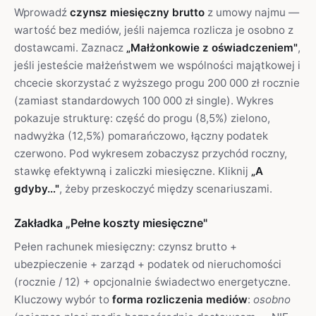
Wprowadź
czynsz miesięczny brutto
z umowy najmu —
wartość bez mediów, jeśli najemca rozlicza je osobno z
dostawcami. Zaznacz
„Małżonkowie z oświadczeniem"
,
jeśli jesteście małżeństwem we wspólności majątkowej i
chcecie skorzystać z wyższego progu 200 000 zł rocznie
(zamiast standardowych 100 000 zł single). Wykres
pokazuje strukturę: część do progu (8,5%) zielono,
nadwyżka (12,5%) pomarańczowo, łączny podatek
czerwono. Pod wykresem zobaczysz przychód roczny,
stawkę efektywną i zaliczki miesięczne. Kliknij
„A
gdyby…"
, żeby przeskoczyć między scenariuszami.
Zakładka „Pełne koszty miesięczne"
Pełen rachunek miesięczny: czynsz brutto +
ubezpieczenie + zarząd + podatek od nieruchomości
(rocznie / 12) + opcjonalnie świadectwo energetyczne.
Kluczowy wybór to
forma rozliczenia mediów
:
osobno