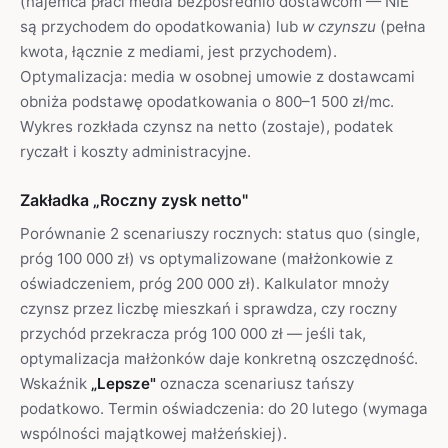
(najemca płaci media bezpośrednio dostawcom — NIE
są przychodem do opodatkowania) lub
w czynszu
(pełna
kwota, łącznie z mediami, jest przychodem).
Optymalizacja: media w osobnej umowie z dostawcami
obniża podstawę opodatkowania o 800–1 500 zł/mc.
Wykres rozkłada czynsz na netto (zostaje), podatek
ryczałt i koszty administracyjne.
Zakładka „Roczny zysk netto"
Porównanie 2 scenariuszy rocznych: status quo (single,
próg 100 000 zł) vs optymalizowane (małżonkowie z
oświadczeniem, próg 200 000 zł). Kalkulator mnoży
czynsz przez liczbę mieszkań i sprawdza, czy roczny
przychód przekracza próg 100 000 zł — jeśli tak,
optymalizacja małżonków daje konkretną oszczędność.
Wskaźnik
„Lepsze"
oznacza scenariusz tańszy
podatkowo. Termin oświadczenia: do 20 lutego (wymaga
wspólności majątkowej małżeńskiej).