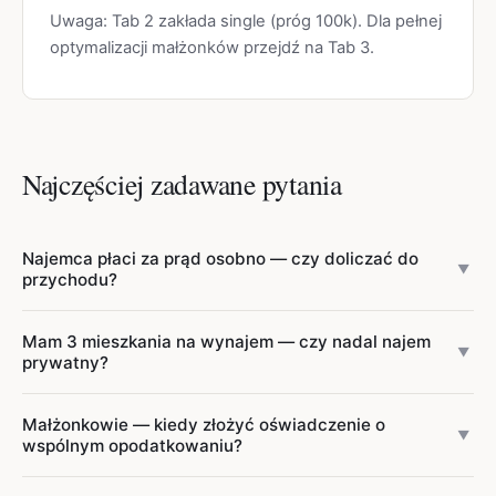
Uwaga: Tab 2 zakłada single (próg 100k). Dla pełnej
optymalizacji małżonków przejdź na Tab 3.
Najczęściej zadawane pytania
Najemca płaci za prąd osobno — czy doliczać do
▼
przychodu?
Nie, jeśli najemca podpisał osobną umowę z dostawcą i
Mam 3 mieszkania na wynajem — czy nadal najem
płaci mu bezpośrednio. Te kwoty są przepływem (najemca
▼
prywatny?
odpowiada za rachunek), NIE Twoim przychodem. Zostaje
udokumentować to umową najmu (klauzula „media
Granica między najmem prywatnym a działalnością
Małżonkowie — kiedy złożyć oświadczenie o
osobno" + lista dostawców). Jeśli media są w jednej
gospodarczą (JDG) NIE jest sztywno określona w ustawie
▼
wspólnym opodatkowaniu?
kwocie czynszu (Twoja umowa pokrywa wszystko, później
— ocenia się
charakter zarobkowy, ciągłość,
rozliczasz najemcy), pełna kwota staje się przychodem do
zorganizowanie i zawodowość
Termin: do 20 lutego roku, w którym chcesz skorzystać.
. Praktyka: 1−3 mieszkania