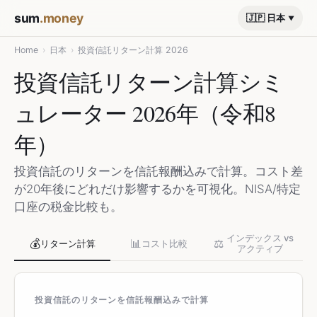
sum
.money
🇯🇵 日本
Home
›
日本
›
投資信託リターン計算 2026
投資信託リターン計算シミ
ュレーター 2026年（令和8
年）
投資信託のリターンを信託報酬込みで計算。コスト差
が20年後にどれだけ影響するかを可視化。NISA/特定
口座の税金比較も。
インデックス vs
💰
📊
⚖️
リターン計算
コスト比較
アクティブ
投資信託のリターンを信託報酬込みで計算