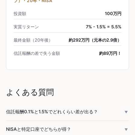
ブ）・20年・NISA
投資額
100万円
実質リターン
7% - 1.5% = 5.5%
最終金額（20年後）
約292万円（元本の2.9倍）
信託報酬の差で失う金額
約89万円！
よくある質問
信託報酬0.1%と1.5%でどれくらい差が出る？
▼
100万円を年7%リターンで20年運用した場合、信託報酬
NISAと特定口座でどちらが得？
▼
0.1%なら約381万円、1.5%なら約292万円になります。差額