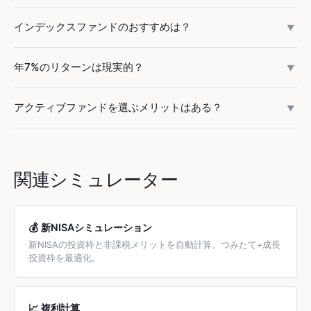
は約89万円です。投資額が大きく期間が長いほど差は広がり
NISAが圧倒的に有利です。100万円を年7%で20年運用した
インデックスファンドのおすすめは？
ます。1,000万円投資なら差額は約890万円にもなります。
▼
場合、運用益は約281万円。特定口座なら約57万円
（20.315%）の税金がかかりますが、NISAなら0円です。ま
信託報酬が低いファンドを選びましょう。代表的なものは
年7%のリターンは現実的？
ずNISA枠（つみたて投資枠120万円/年+成長投資枠240万円/
▼
「eMAXIS Slim 全世界株式（オール・カントリー）」信託報
年）を使い切りましょう。
酬0.05775%、「eMAXIS Slim 米国株式（S&P500）」信託報
S&P500の過去30年の年平均リターンは約10%（名目）、イ
アクティブファンドを選ぶメリットはある？
酬0.09372%です。どちらもノーロード（購入時手数料0%）
▼
ンフレ調整後で約7%です。ただし年によっては-30%以上の
で、つみたてNISA対象です。
下落もあります。長期投資（15年以上）なら過去のデータ
SPIVA調査によると、過去20年でアクティブファンドの約
上、S&P500でマイナスになったケースはありません。将来
80%がインデックスに負けています。残りの20%も事前に予
を保証するものではありませんが、歴史的には妥当な水準で
測できません。ただし特定のテーマ（ヘルスケア、AI等）に
関連シミュレーター
す。
集中投資したい場合や、新興国の特定市場にアクセスしたい
場合はアクティブが選択肢になることもあります。コア資産
はインデックスで運用するのが合理的です。
💰 新NISAシミュレーション
新NISAの投資枠と非課税メリットを自動計算。つみたて+成長
投資枠を最適化。
📈 複利計算