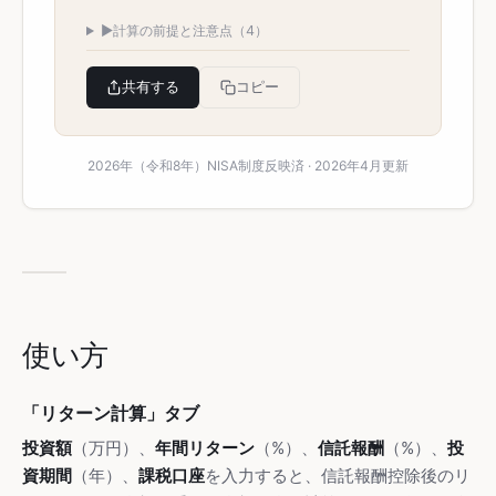
▶
計算の前提と注意点（4）
共有する
コピー
2026年（令和8年）NISA制度反映済 · 2026年4月更新
使い方
「リターン計算」タブ
投資額
（万円）、
年間リターン
（%）、
信託報酬
（%）、
投
資期間
（年）、
課税口座
を入力すると、信託報酬控除後のリ