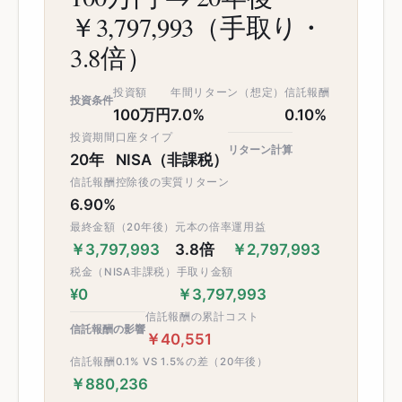
￥3,797,993（手取り・
3.8倍）
投資額
年間リターン（想定）
信託報酬
投資条件
100万円
7.0%
0.10%
投資期間
口座タイプ
リターン計算
20年
NISA（非課税）
信託報酬控除後の実質リターン
6.90%
最終金額（20年後）
元本の倍率
運用益
￥3,797,993
3.8倍
￥2,797,993
税金（NISA非課税）
手取り金額
¥0
￥3,797,993
信託報酬の累計コスト
信託報酬の影響
￥40,551
信託報酬0.1% VS 1.5%の差（20年後）
￥880,236