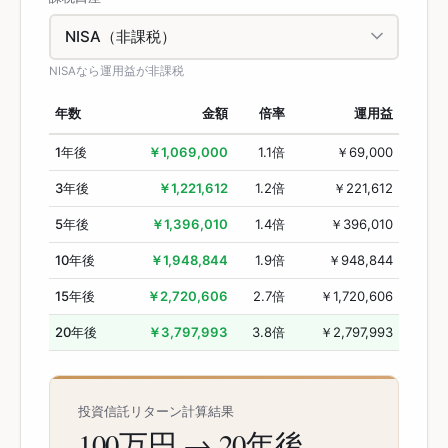
NISAなら運用益が非課税
年数
金額
倍率
運用益
1
年後
￥1,069,000
1.1
倍
￥69,000
3
年後
￥1,221,612
1.2
倍
￥221,612
5
年後
￥1,396,010
1.4
倍
￥396,010
10
年後
￥1,948,844
1.9
倍
￥948,844
15
年後
￥2,720,606
2.7
倍
￥1,720,606
20
年後
￥3,797,993
3.8
倍
￥2,797,993
投資信託リターン計算結果
100万円 → 20年後