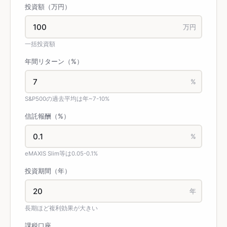
投資額（万円）
万円
一括投資額
年間リターン（%）
%
S&P500の過去平均は年~7-10%
信託報酬（%）
%
eMAXIS Slim等は0.05-0.1%
投資期間（年）
年
長期ほど複利効果が大きい
課税口座