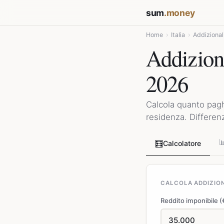
sum
.money
Home
›
Italia
›
Addizional
Addizion
2026
Calcola quanto paghi
residenza. Differenz

🧮
Calcolatore
CALCOLA ADDIZION
Reddito imponibile (