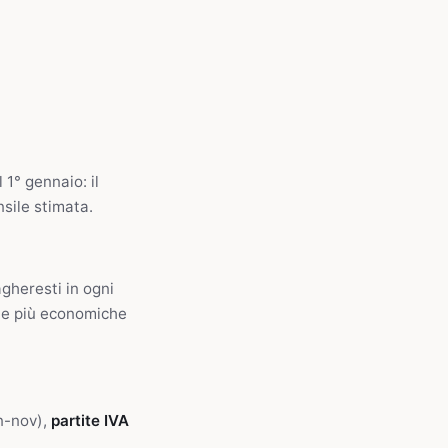
 1° gennaio: il
nsile stimata.
agheresti in ogni
 le più economiche
n-nov),
partite IVA