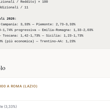
izionali / Reddito) × 100
ddizionali / 11
ali 2026:
 Campania: 3,33% — Piemonte: 2,73-3,33%
3-1,74% progressiva — Emilia-Romagna: 1,33-2,03%
— Toscana: 1,42-1,73% — Sicilia: 1,23-1,73%
0% (più economica) — Trentino-AA: 1,23%
olo
000 A ROMA (LAZIO)
ale (3,33%)