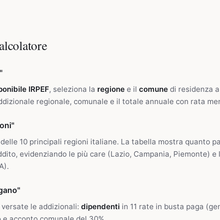
alcolatore
"
ponibile IRPEF
, seleziona la
regione
e il
comune
di residenza al
addizionale regionale, comunale e il totale annuale con rata me
oni"
delle 10 principali regioni italiane. La tabella mostra quanto p
eddito, evidenziando le più care (Lazio, Campania, Piemonte) e
A).
gano"
versate le addizionali:
dipendenti
in 11 rate in busta paga (ge
o e acconto comunale del 30%.