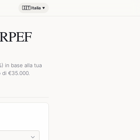
🇮🇹 Italia
 IRPEF
) in base alla tua
o di €35.000.