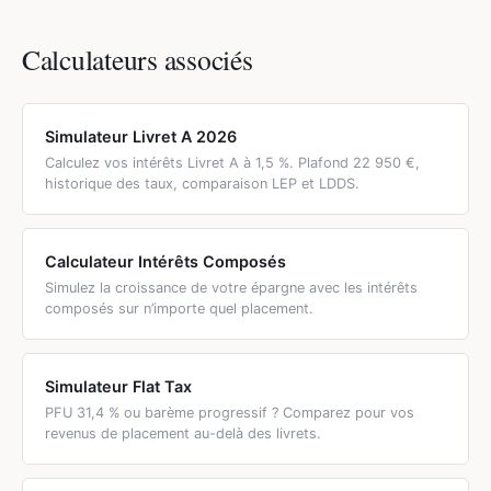
Total : 44 950 € d’épargne exonérée.
est indexé sur l’inflation et ne peut pas être inférieur au
taux du Livret A + 0,5 point. En 2026, avec un Livret A à 1,5
Calculateurs associés
%, le LEP est à 2,5 %, soit 67 % de rendement en plus.
C’est le meilleur placement sans risque disponible en
France.
Simulateur Livret A 2026
Calculez vos intérêts Livret A à 1,5 %. Plafond 22 950 €,
historique des taux, comparaison LEP et LDDS.
Calculateur Intérêts Composés
Simulez la croissance de votre épargne avec les intérêts
composés sur n’importe quel placement.
Simulateur Flat Tax
PFU 31,4 % ou barème progressif ? Comparez pour vos
revenus de placement au-delà des livrets.