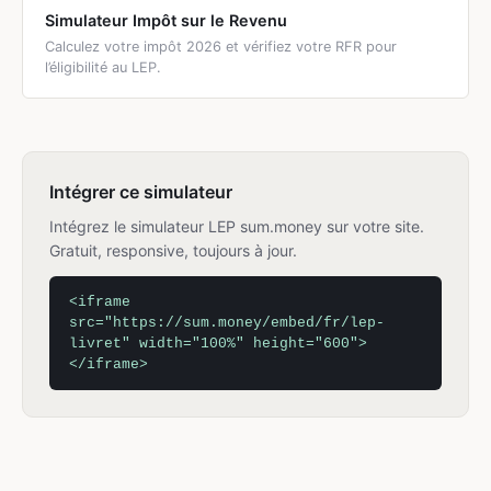
Simulateur Impôt sur le Revenu
Calculez votre impôt 2026 et vérifiez votre RFR pour
l’éligibilité au LEP.
Intégrer ce simulateur
Intégrez le simulateur LEP sum.money sur votre site.
Gratuit, responsive, toujours à jour.
<iframe
src="https://sum.money/embed/fr/lep-
livret" width="100%" height="600">
</iframe>