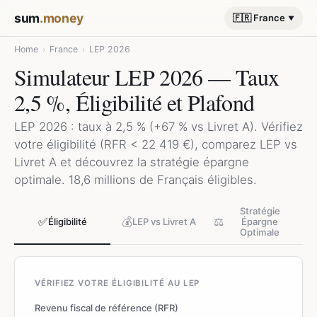
sum
.money
🇫🇷 France
Home
›
France
›
LEP 2026
Simulateur LEP 2026 — Taux
2,5 %, Éligibilité et Plafond
LEP 2026 : taux à 2,5 % (+67 % vs Livret A). Vérifiez
votre éligibilité (RFR < 22 419 €), comparez LEP vs
Livret A et découvrez la stratégie épargne
optimale. 18,6 millions de Français éligibles.
Stratégie
✅
💰
⚖️
Éligibilité
LEP vs Livret A
Épargne
Optimale
VÉRIFIEZ VOTRE ÉLIGIBILITÉ AU LEP
Revenu fiscal de référence (RFR)