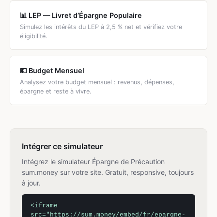
📊 LEP — Livret d’Épargne Populaire
Simulez les intérêts du LEP à 2,5 % net et vérifiez votre
éligibilité.
💵 Budget Mensuel
Analysez votre budget mensuel : revenus, dépenses,
épargne et reste à vivre.
Intégrer ce simulateur
Intégrez le simulateur Épargne de Précaution
sum.money sur votre site. Gratuit, responsive, toujours
à jour.
<iframe
src="https://sum.money/embed/fr/epargne-