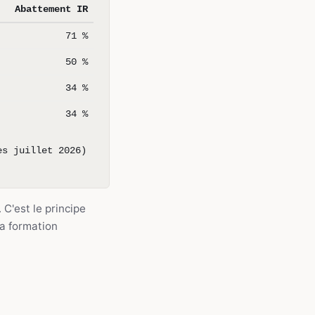
Abattement IR
71 %
50 %
34 %
34 %
ès juillet 2026)
. C'est le principe
la formation