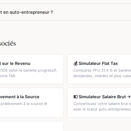
es 3 dernières années et être créateur ou repreneur d'entreprise.
re (VFL) permet de payer l'IR à un taux fixe (1 % à 2,2 %) en mê
et en auto-entrepreneur ?
antageux si votre TMI est supérieur au taux VFL. En revanche, si v
ssif avec abattement forfaitaire (34 % à 71 %) est généralement 
auto-entrepreneur conserve entre 50 % et 75 % de son CA selon l'a
yers dont le RFR N-2 ne dépasse pas un certain seuil.
12,3 % de cotisations), le taux de rétention est le plus élevé. En B
re significativement ce ratio la première année. Utilisez l'onglet
sociés
on personnalisée.
t sur le Revenu
💰 Simulateur Flat Tax
2026 selon le barème progressif,
Comparez PFU 31,4 % et barème
votre TMI.
dividendes, intérêts et plus-valu
èvement à la Source
💵 Simulateur Salaire Brut 
 prélèvement à la source et
Convertissez votre salaire brut
.
avec le statut auto-entrepreneur