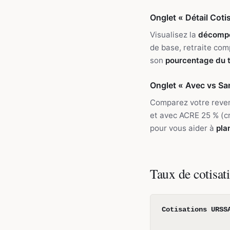
Onglet « Détail Coti
Visualisez la
décompo
de base, retraite co
son
pourcentage du t
Onglet « Avec vs S
Comparez votre reve
et avec ACRE 25 % (cr
pour vous aider à
pla
Taux de cotisat
Cotisations URSS