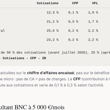
Cotisations
CFP
VFL
12,3 %
0,1 %
1,0 %
21,2 %
0,3 %
1,7 %
ral
25,6 %
0,2 %
2,2 %
23,2 %
0,2 %
2,2 %
de 50 % des cotisations (avant juillet 2026), 25 % (apr
- Cotisations - CFP - IR
calculées sur le
chiffre d'affaires encaissé
, pas sur le bénéfice
e micro : pas de CA = pas de charges. La
CFP
(contribution à 
ute aux cotisations et varie de 0,1 % à 0,3 % selon l'activité.
ultant BNC à 5 000 €/mois