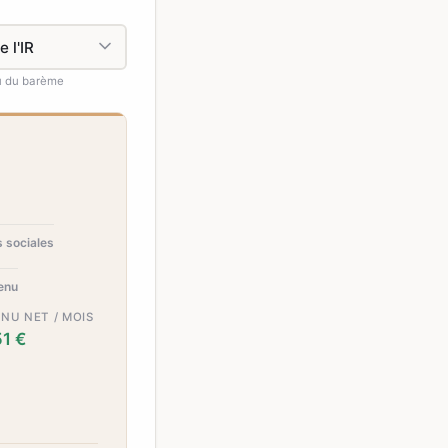
eu du barème
s sociales
venu
NU NET / MOIS
51 €