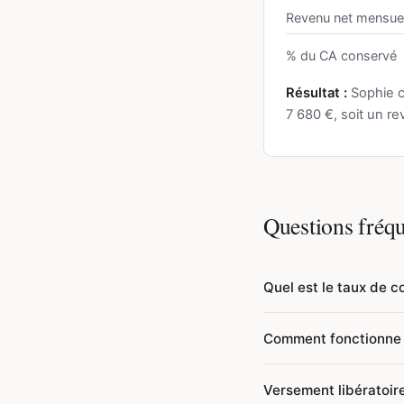
Revenu net mensue
% du CA conservé
Résultat :
Sophie c
7 680 €, soit un r
Questions fréq
Quel est le taux de c
Les taux URSSAF 2026 
Comment fonctionne 
services BIC, 25,6 % p
s'appliquent sur le chif
L'ACRE permet une rédu
Versement libératoir
sur le revenu.
la réduction est de 50