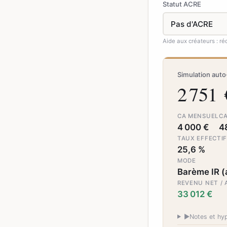
Statut ACRE
Aide aux créateurs : réd
Simulation aut
2 751 
CA MENSUEL
C
4 000 €
4
TAUX EFFECTIF
25,6 %
MODE
Barème IR (
REVENU NET / 
33 012 €
▶
Notes et hy