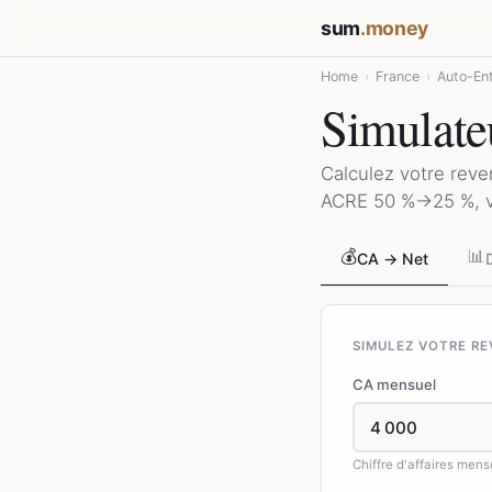
sum
.money
Home
›
France
›
Auto-En
Simulate
Calculez votre reve
ACRE 50 %→25 %, ve
💰
📊
CA → Net
SIMULEZ VOTRE RE
CA mensuel
Chiffre d'affaires men