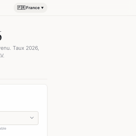
🇫🇷 France
6
venu. Taux 2026,
V.
able