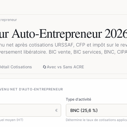
trepreneur
ur Auto-Entrepreneur 202
nu net après cotisations URSSAF, CFP et impôt sur le re
rsement libératoire. BIC vente, BIC services, BNC, CIPA
🔄
Détail Cotisations
Avec vs Sans ACRE
VENU NET D'AUTO-ENTREPRENEUR
Type d'activité
€
suel moyen (HT)
Détermine le taux de cotisations applic