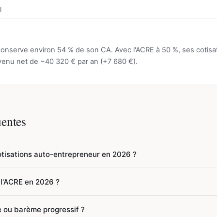
l
onserve environ 54 % de son CA. Avec l'ACRE à 50 %, ses cotisat
evenu net de ~40 320 € par an (+7 680 €).
uentes
otisations auto-entrepreneur en 2026 ?
sont : 12,3 % pour la vente de marchandises (BIC), 21,2 % pour 
l'ACRE en 2026 ?
our les BNC au régime général et 23,2 % pour les BNC affiliés à l
fre d'affaires encaissé, pas sur le bénéfice. S'y ajoutent la CFP (0
ction des cotisations sociales pendant la première année d'activi
e ou barème progressif ?
 %. Après juillet 2026, la réforme ramène cette réduction à 25 %. 