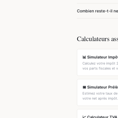
avoir bénéficié dans l
Le versement libératoi
Combien reste-t-il n
cotisations. Il est av
11 %, le barème progre
En règle générale, un 
VFL est réservé aux fo
fiscale. En BIC vente (
plus bas. L'ACRE amélio
Calculateurs as
obtenir votre estimati
📊 Simulateur Impô
Calculez votre impôt 
vos parts fiscales et 
📅 Simulateur Prél
Estimez votre taux de
votre net après impôt
📈 Calculateur TVA