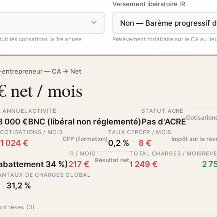
Versement libératoire IR
uit les cotisations la 1re année
Prélèvement forfaitaire sur le CA au li
o-entrepreneur — CA → Net
€ net / mois
A ANNUEL
ACTIVITÉ
STATUT ACRE
Cotisation
8 000 €
BNC (libéral non réglementé)
Pas d'ACRE
COTISATIONS / MOIS
TAUX CFP
CFP / MOIS
CFP (formation)
Impôt sur le re
1 024 €
0,2 %
8 €
IR / MOIS
TOTAL CHARGES / MOIS
REVE
Résultat net
abattement 34 %)
217 €
1 249 €
2 7
AN
TAUX DE CHARGES GLOBAL
31,2 %
pothèses (
3
)