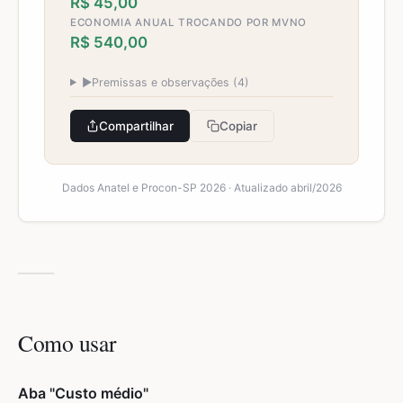
R$ 45,00
ECONOMIA ANUAL TROCANDO POR MVNO
R$ 540,00
▶
Premissas e observações (4)
Compartilhar
Copiar
Dados Anatel e Procon-SP 2026 · Atualizado abril/2026
Como usar
Aba "Custo médio"