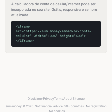
A calculadora de conta de celular/internet pode ser
incorporada no seu site. Grátis, responsiva e sempre
atualizada.
<iframe
src="https://sum.money/embed/br/conta-
celular" width="100%" height="600">
</iframe>
Disclaimer
Privacy
Terms
About
Sitemap
sum.money © 2026. Not financial advice. 50+ countries · No registration
· No cookies