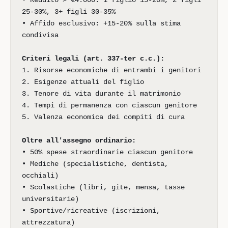
• Reddito > €4.000: 1 figlio 15-20%, 2 figli
25-30%, 3+ figli 30-35%
• Affido esclusivo: +15-20% sulla stima
condivisa
Criteri legali (art. 337-ter c.c.):
1. Risorse economiche di entrambi i genitori
2. Esigenze attuali del figlio
3. Tenore di vita durante il matrimonio
4. Tempi di permanenza con ciascun genitore
5. Valenza economica dei compiti di cura
Oltre all'assegno ordinario:
• 50% spese straordinarie ciascun genitore
• Mediche (specialistiche, dentista,
occhiali)
• Scolastiche (libri, gite, mensa, tasse
universitarie)
• Sportive/ricreative (iscrizioni,
attrezzatura)