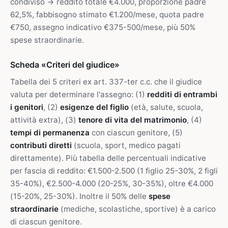
condiviso → reddito totale €4.000, proporzione padre
62,5%, fabbisogno stimato €1.200/mese, quota padre
€750, assegno indicativo €375-500/mese, più 50%
spese straordinarie.
Scheda «Criteri del giudice»
Tabella dei 5 criteri ex art. 337-ter c.c. che il giudice
valuta per determinare l'assegno: (1)
redditi di entrambi
i genitori
, (2)
esigenze del figlio
(età, salute, scuola,
attività extra), (3)
tenore di vita del matrimonio
, (4)
tempi di permanenza
con ciascun genitore, (5)
contributi diretti
(scuola, sport, medico pagati
direttamente). Più tabella delle percentuali indicative
per fascia di reddito: €1.500-2.500 (1 figlio 25-30%, 2 figli
35-40%), €2.500-4.000 (20-25%, 30-35%), oltre €4.000
(15-20%, 25-30%). Inoltre il 50% delle
spese
straordinarie
(mediche, scolastiche, sportive) è a carico
di ciascun genitore.