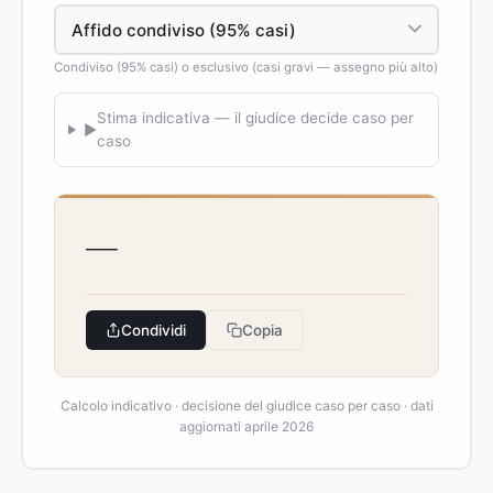
Condiviso (95% casi) o esclusivo (casi gravi — assegno più alto)
Stima indicativa — il giudice decide caso per
▶
caso
—
Condividi
Copia
Calcolo indicativo · decisione del giudice caso per caso · dati
aggiornati aprile 2026