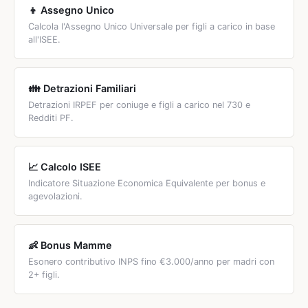
rifiuta offerte di lavoro senza giustificato motivo (principio
👦 Assegno Unico
dell'inerzia colposa).
Calcola l'Assegno Unico Universale per figli a carico in base
all'ISEE.
👪 Detrazioni Familiari
Detrazioni IRPEF per coniuge e figli a carico nel 730 e
Redditi PF.
📈 Calcolo ISEE
Indicatore Situazione Economica Equivalente per bonus e
agevolazioni.
👶 Bonus Mamme
Esonero contributivo INPS fino €3.000/anno per madri con
2+ figli.