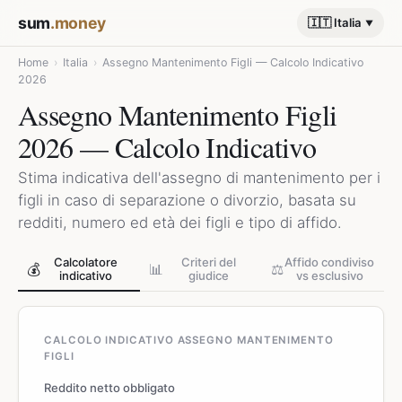
sum
.money
🇮🇹 Italia
Home
›
Italia
›
Assegno Mantenimento Figli — Calcolo Indicativo
2026
Assegno Mantenimento Figli
2026 — Calcolo Indicativo
Stima indicativa dell'assegno di mantenimento per i
figli in caso di separazione o divorzio, basata su
redditi, numero ed età dei figli e tipo di affido.
Calcolatore
Criteri del
Affido condiviso
💰
📊
⚖️
indicativo
giudice
vs esclusivo
CALCOLO INDICATIVO ASSEGNO MANTENIMENTO
FIGLI
Reddito netto obbligato