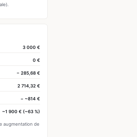
ale).
3 000 €
0 €
− 285,68 €
2 714,32 €
− ~814 €
~1 900 € (~63 %)
ne augmentation de