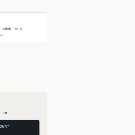
: salaire brut,
bal.
 jour.
00%"