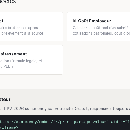
sociés
et
📊 Coût Employeur
aire brut en net après
Calculez le coût réel d’un salarié 
t prélèvement à la source.
cotisations patronales, coût glo
Intéressement
ation (formule légale) et
ou PEE ?
ateur
ur PPV 2026 sum.money sur votre site. Gratuit, responsive, toujours à
ttps://sum.money/embed/fr/prime-partage-valeur" width="1
/iframe>