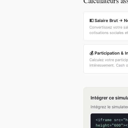
Calculateurs as
💵 Salaire Brut → N
Convertissez votre sal
cotisations sociales e
💰 Participation & 
Calculez votre particip
intéressement. Cash 
Intégrer ce simul
Intégrez le simulate
<iframe src="h
height="600"><