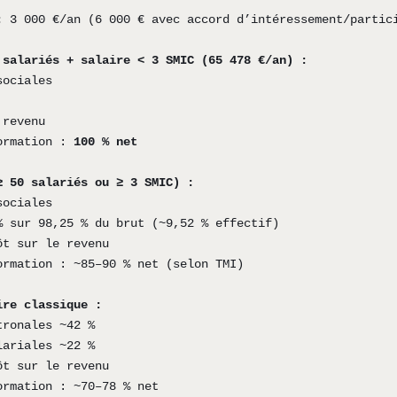
:
3 000 €/an (6 000 € avec accord d’intéressement/partic
 salariés + salaire < 3 SMIC (65 478 €/an) :
sociales
 revenu
ormation :
100 % net
≥ 50 salariés ou ≥ 3 SMIC) :
sociales
% sur 98,25 % du brut (~9,52 % effectif)
ôt sur le revenu
ormation : ~85–90 % net (selon TMI)
ire classique :
tronales ~42 %
lariales ~22 %
ôt sur le revenu
ormation : ~70–78 % net