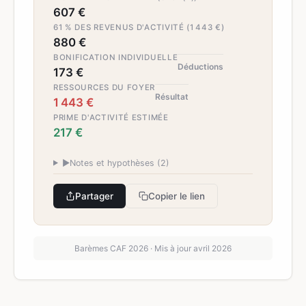
607 €
61 % DES REVENUS D'ACTIVITÉ (1 443 €)
880 €
BONIFICATION INDIVIDUELLE
Déductions
173 €
RESSOURCES DU FOYER
Résultat
1 443 €
PRIME D'ACTIVITÉ ESTIMÉE
217 €
▶
Notes et hypothèses (
2
)
Partager
Copier le lien
Barèmes CAF 2026 · Mis à jour avril 2026