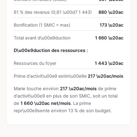
61 % des revenus (0,61 \u00d7 1 443)
880 \u20ac
Bonification (1 SMIC = max)
173 \u20ac
Total avant d\u00e9duction
1 660 \u20ac
D\u00e9duction des ressources :
Ressources du foyer
1 443 \u20ac
Prime d'activit\u00e9 estim\u00e9e
217 \u20ac/mois
Marie touche environ
217 \u20ac/mois
de prime
d'activit\u00e9 en plus de son SMIC, soit un total
de
1 660 \u20ac net/mois
. La prime
repr\u00e9sente environ 13 % de son budget.