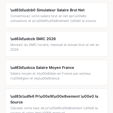
derniers mois. Une fois accord\u00e9e, vous devez
d\u00e9clarer vos revenus chaque trimestre pour
\ud83d\udcb0 Simulateur Salaire Brut Net
continuer \u00e0 percevoir la prime. Le versement
Convertissez votre salaire brut en net apr\u00e8s
intervient le 5 de chaque mois.
cotisations et pr\u00e9l\u00e8vement \u00e0 la source.
\ud83d\udccb SMIC 2026
Montant du SMIC horaire, mensuel et annuel brut et net en
2026.
\ud83d\udcca Salaire Moyen France
Salaire moyen et m\u00e9dian en France par secteur,
r\u00e9gion et exp\u00e9rience.
\ud83c\udfe6 Pr\u00e9l\u00e8vement \u00e0 la
Source
Calculez votre taux de pr\u00e9l\u00e8vement \u00e0 la
source et votre imp\u00f4t mensuel.