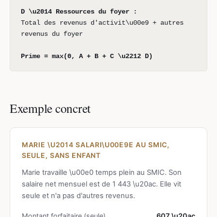
D \u2014 Ressources du foyer :
Total des revenus d'activit\u00e9 + autres
revenus du foyer
Prime = max(0, A + B + C \u2212 D)
Exemple concret
MARIE \U2014 SALARI\U00E9E AU SMIC,
SEULE, SANS ENFANT
Marie travaille \u00e0 temps plein au SMIC. Son
salaire net mensuel est de 1 443 \u20ac. Elle vit
seule et n'a pas d'autres revenus.
Montant forfaitaire (seule)
607 \u20ac