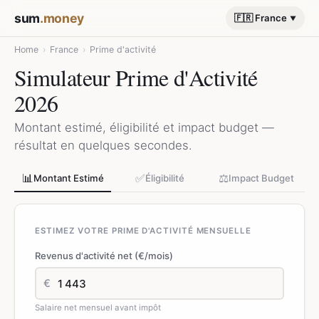
sum
.money
🇫🇷 France
Home
›
France
›
Prime d'activité
Simulateur Prime d'Activité
2026
Montant estimé, éligibilité et impact budget —
résultat en quelques secondes.
📊
✅
⚖️
Montant Estimé
Éligibilité
Impact Budget
ESTIMEZ VOTRE PRIME D'ACTIVITÉ MENSUELLE
Revenus d'activité net (€/mois)
€
Salaire net mensuel avant impôt