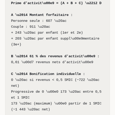
Prime d'activit\u00e9 = (A + B + C) \u2212 D
A \u2014 Montant forfaitaire :
Personne seule : 607 \u20ac
Couple : 911 \u20ac
+ 243 \u20ac par enfant (1er et 2e)
+ 203 \u20ac par enfant suppl\u00e9mentaire
(3e+)
B \u2014 61 % des revenus d'activit\u00e9 :
0,61 \u00d7 revenus nets d'activit\u00e9
C \u2014 Bonification individuelle :
0 \u20ac si revenus < 0,5 SMIC (~722 \u20ac
net)
Progressive de 0 \u00e0 173 \u20ac entre 0,5
et 1 SMIC
173 \u20ac (maximum) \u00e0 partir de 1 SMIC
(~1 443 \u20ac net)