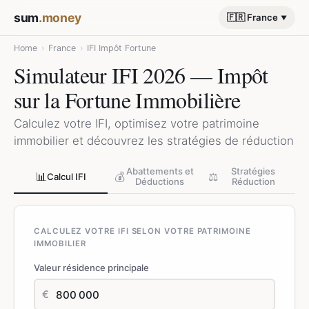
sum
.money
🇫🇷 France
Home
›
France
›
IFI Impôt Fortune
Simulateur IFI 2026 — Impôt
sur la Fortune Immobilière
Calculez votre IFI, optimisez votre patrimoine
immobilier et découvrez les stratégies de réduction
Abattements et
Stratégies
📊
💰
⚖️
Calcul IFI
Déductions
Réduction
CALCULEZ VOTRE IFI SELON VOTRE PATRIMOINE
IMMOBILIER
Valeur résidence principale
€