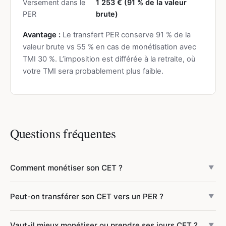
Versement dans le
1 253 €
(91 % de la valeur
PER
brute)
Avantage :
Le transfert PER conserve 91 % de la
valeur brute vs 55 % en cas de monétisation avec
TMI 30 %. L’imposition est différée à la retraite, où
votre TMI sera probablement plus faible.
Questions fréquentes
Comment monétiser son CET ?
▼
La monétisation transforme vos jours CET en salaire. La
Peut-on transférer son CET vers un PER ?
▼
valeur est calculée sur le salaire journalier brut (mensuel /
21,67). Les sommes sont soumises aux cotisations
Oui, dans la limite de 10 jours par an (article L.3153-3). Le
Vaut-il mieux monétiser ou prendre ses jours CET ?
(~22 %) et à l’IR au TMI. Pour 3 000 € brut et TMI 30 %, 10
▼