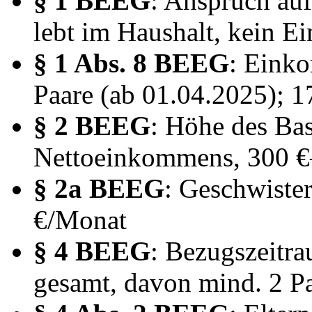
§ 1 BEEG
: Anspruch au
lebt im Haushalt, kein 
§ 1 Abs. 8 BEEG
: Eink
Paare (ab 01.04.2025); 1
§ 2 BEEG
: Höhe des Ba
Nettoeinkommens, 300 €
§ 2a BEEG
: Geschwist
€/Monat
§ 4 BEEG
: Bezugszeitr
gesamt, davon mind. 2 P